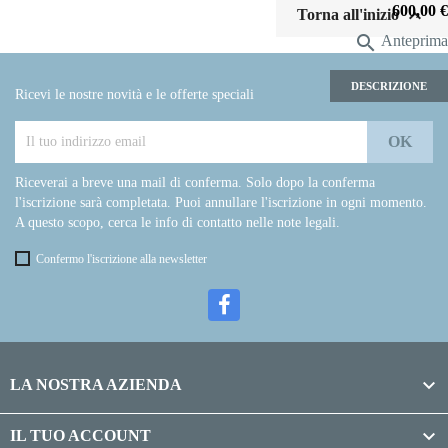
Prezzo
600,00 €

Torna all'inizio

Anteprima
DESCRIZIONE
Ricevi le nostre novità e le offerte speciali
Riceverai a breve una mail di conferma. Solo dopo la conferma
l'iscrizione sarà completata. Puoi annullare l'iscrizione in ogni momento.
A questo scopo, cerca le info di contatto nelle note legali.
Confermo l'iscrizione alla newsletter

LA NOSTRA AZIENDA

IL TUO ACCOUNT