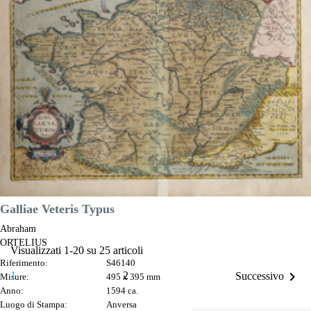
Anno:
1594 ca.
Luogo di Stampa:
Anversa
Prezzo
800,00 €

Anteprima
DESCRIZIONE
Galliae Veteris Typus
Abraham
ORTELIUS
Visualizzati 1-20 su 25 articoli
Riferimento:
S46140

1
2
Successivo
Misure:
495 x 395 mm
Anno:
1594 ca.
Luogo di Stampa:
Anversa