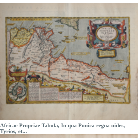
Riferimento:
S4962
Misure:
458 x 356 mm
Anno:
1590
Luogo di Stampa:
Anversa
Prezzo
400,00 €

Anteprima
DESCRIZIONE
Africae Propriae Tabula, In qua Punica regna uides,
Tyrios, et...