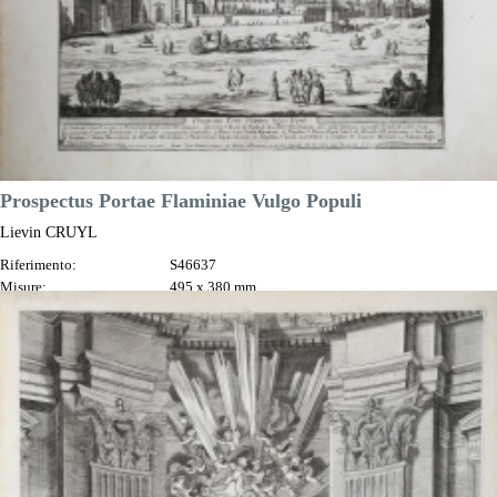
Prospectus Portae Flaminiae Vulgo Populi
Lievin CRUYL
Riferimento:
S46637
Misure:
495 x 380 mm
Anno:
1666 ca.
Luogo di Stampa:
Roma
Prezzo
NON DISPONIBILE

Anteprima
DESCRIZIONE