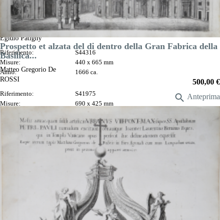
Cathedram S. Petri in interiore Templi Vaticani fronte...
Egidio Patigny
Prospetto et alzata del di dentro della Gran Fabrica della
Riferimento:
S44316
Basilica...
Misure:
440 x 665 mm
Matteo Gregorio De
Anno:
1666 ca.
ROSSI
Prezzo
500,00 €
Riferimento:
S41975

Anteprima
Misure:
690 x 425 mm
Anno:
1682
DESCRIZIONE
Luogo di Stampa:
Roma
Prezzo
750,00 €

Anteprima
DESCRIZIONE