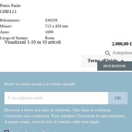
Pietro Paolo
GIRELLI
Riferimento:
S36559
Misure:
715 x 450 mm
Anno:
1699
Luogo di Stampa:
Roma
Visualizzati 1-10 su 10 articoli
Prezzo
2.000,00 €

Anteprima

Torna all'inizio
DESCRIZIONE
Ricevi le nostre novità e le offerte speciali
Riceverai a breve una mail di conferma. Solo dopo la conferma
l'iscrizione sarà completata. Puoi annullare l'iscrizione in ogni momento.
A questo scopo, cerca le info di contatto nelle note legali.