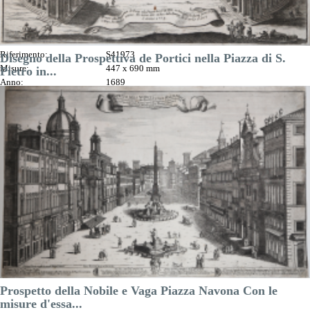
in Roma ...
Matteo Gregorio De
ROSSI
Riferimento:
S41973
Disegno della Prospettiva de Portici nella Piazza di S.
Misure:
447 x 690 mm
Pietro in...
Anno:
1689
Pietro Paolo
Prezzo
600,00 €
GIRELLI

Anteprima
Riferimento:
s21352
Misure:
520 x 430 mm
DESCRIZIONE
Anno:
1690 ca.
Luogo di Stampa:
Roma
Prezzo
750,00 €

Anteprima
DESCRIZIONE
Prospetto della Nobile e Vaga Piazza Navona Con le
misure d'essa...