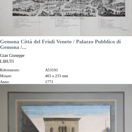
DESCRIZIONE
Gemona Città del Friuli Veneto / Palazzo Pubblico di
Gemona /...
Gian Giuseppe
LIRUTI
Riferimento:
A53191
Misure:
465 x 255 mm
Anno:
1771
Luogo di Stampa:
Venezia
Prezzo
900,00 €

Anteprima
DESCRIZIONE