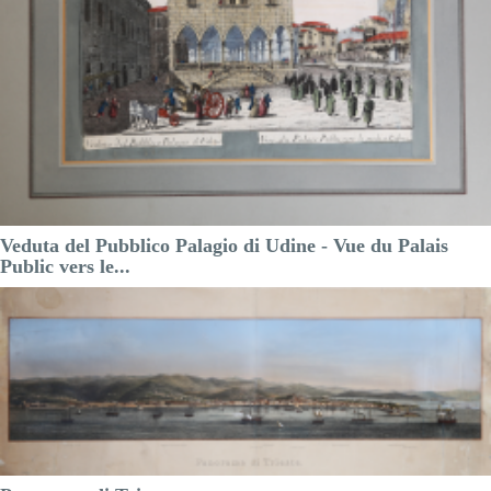
Veduta del Pubblico Palagio di Udine - Vue du Palais
Public vers le...
Giuseppe
REMONDINI
Riferimento:
S322490
Misure:
405 x 290 mm
Anno:
1780 ca.
Luogo di Stampa:
Bassano del Grappa
Prezzo
500,00 €

Anteprima