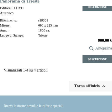
Panorama di Trieste
DESCRIZIONE
Editore LLOYD
Austriaco
Riferimento:
s19368
Misure:
690 x 225 mm
Anno:
1850 ca.
Luogo di Stampa:
Trieste
Prezzo
900,00 €

Anteprima
DESCRIZIONE
Visualizzati 1-4 su 4 articoli

Torna all'inizio
Ricevi le nostre novità e le offerte speciali