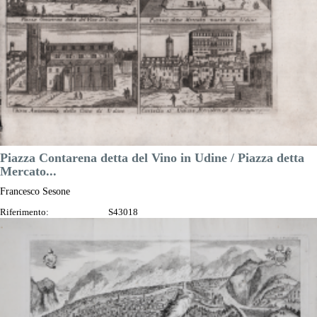
Piazza Contarena detta del Vino in Udine / Piazza detta
Mercato...
Francesco Sesone
Riferimento:
S43018
Misure:
205 x 150 mm
Anno:
1759
Luogo di Stampa:
Napoli
Prezzo
125,00 €

Anteprima