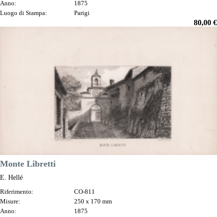
Anno:
1875
Luogo di Stampa:
Parigi
Prezzo
80,00 €

Anteprima
DESCRIZIONE
Monte Libretti
E. Hellé
Riferimento:
CO-811
Misure:
250 x 170 mm
Anno:
1875