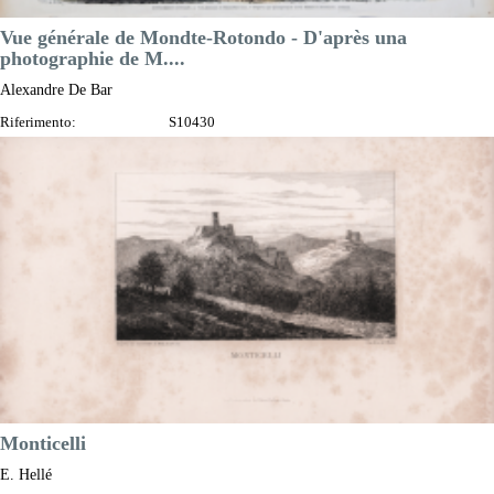
Vue générale de Mondte-Rotondo - D'après una
photographie de M....
Alexandre De Bar
Riferimento:
S10430
Misure:
365 x 260 mm
Anno:
1860 ca.
Luogo di Stampa:
Parigi
Prezzo
55,00 €

Anteprima
DESCRIZIONE
Monticelli
E. Hellé