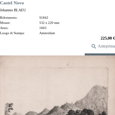
Castel Novo
Johannes BLAEU
Riferimento:
S1842
Misure:
532 x 220 mm
Anno:
1663
Luogo di Stampa:
Amsterdam
Prezzo
225,00 €

Anteprima
DESCRIZIONE