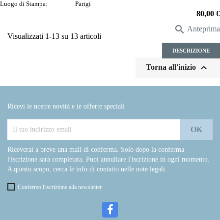
Luogo di Stampa:
Parigi
Prezzo
80,00 €

Anteprima
Visualizzati 1-13 su 13 articoli
DESCRIZIONE

Torna all'inizio
Ricevi le nostre novità e le offerte speciali
Riceverai a breve una mail di conferma. Solo dopo la conferma
l'iscrizione sarà completata. Puoi annullare l'iscrizione in ogni momento.
A questo scopo, cerca le info di contatto nelle note legali.
Confermo l'iscrizione alla newsletter