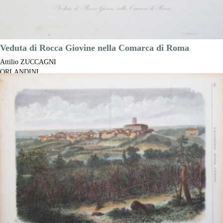
Veduta di Rocca Giovine nella Comarca di Roma
Attilio ZUCCAGNI
ORLANDINI
Riferimento:
S8957
Misure:
300 x 265 mm
Anno:
1845
Luogo di Stampa:
Roma
Prezzo
80,00 €

Anteprima
DESCRIZIONE