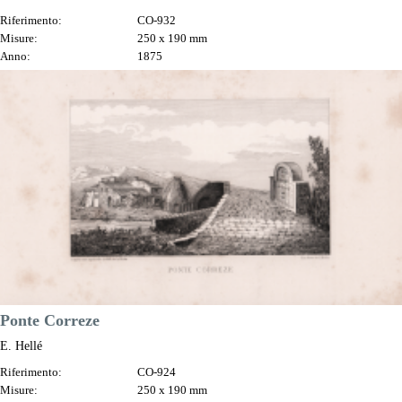
Riferimento:
CO-932
Misure:
250 x 190 mm
Anno:
1875
Luogo di Stampa:
Parigi
Prezzo
80,00 €

Anteprima
DESCRIZIONE
Ponte Correze
E. Hellé
Riferimento:
CO-924
Misure:
250 x 190 mm