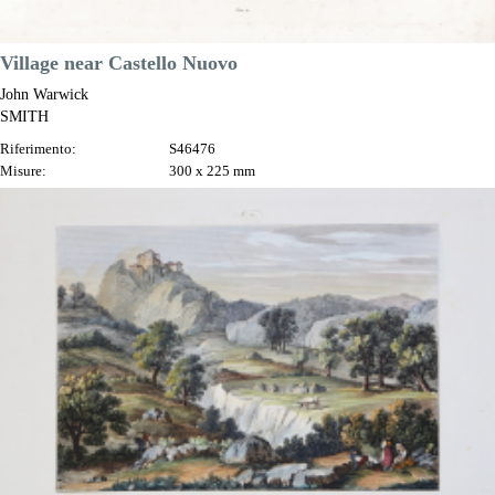
Village near Castello Nuovo
John Warwick
SMITH
Riferimento:
S46476
Misure:
300 x 225 mm
Anno:
1792 ca.
Luogo di Stampa:
Londra
Prezzo
60,00 €

Anteprima
DESCRIZIONE