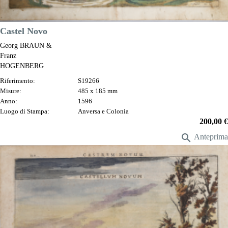
DESCRIZIONE
Castel Novo
Georg BRAUN &
Franz
HOGENBERG
Riferimento:
S19266
Misure:
485 x 185 mm
Anno:
1596
Luogo di Stampa:
Anversa e Colonia
Prezzo
200,00 €

Anteprima
DESCRIZIONE