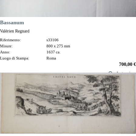
Bassanum
Valérien Regnard
Riferimento:
s33106
Misure:
800 x 275 mm
Anno:
1637 ca.
Luogo di Stampa:
Roma
Prezzo
700,00 €

Anteprima
DESCRIZIONE