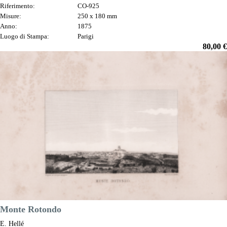
Riferimento:
CO-925
Misure:
250 x 180 mm
Anno:
1875
Luogo di Stampa:
Parigi
Prezzo
80,00 €

Anteprima
DESCRIZIONE
Monte Rotondo
E. Hellé