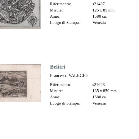
Riferimento:
s21487
Misure:
125 x 85 mm
Anno:
1580 ca.
Luogo di Stampa:
Venezia
Belitri
Francesco VALEGIO
Riferimento:
s21623
Misure:
135 x 850 mm
Anno:
1580 ca.
Luogo di Stampa:
Venezia