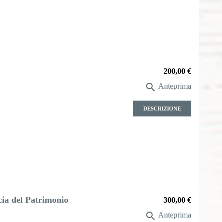
Prezzo
200,00 €

Anteprima
DESCRIZIONE
cia del Patrimonio
Prezzo
300,00 €

Anteprima