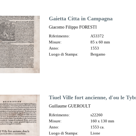
Gaietta Citta in Campagna
Giacomo Filippo FORESTI
Riferimento:
A53372
Misure:
85 x 60 mm
Anno:
1553
Luogo di Stampa:
Bergamo
Tiuel Ville fort ancienne, d'ou le Tybr
Guillaume GUEROULT
Riferimento:
s22260
Misure:
160 x 130 mm
Anno:
1553 ca.
Luogo di Stampa:
Lione