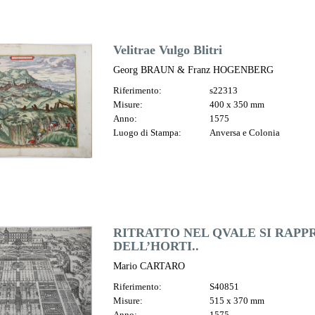
Velitrae Vulgo Blitri
Georg BRAUN & Franz HOGENBERG
Riferimento:
s22313
Misure:
400 x 350 mm
Anno:
1575
Luogo di Stampa:
Anversa e Colonia
RITRATTO NEL QVALE SI RAPPR
DELL’HORTI..
Mario CARTARO
Riferimento:
S40851
Misure:
515 x 370 mm
Anno:
1575