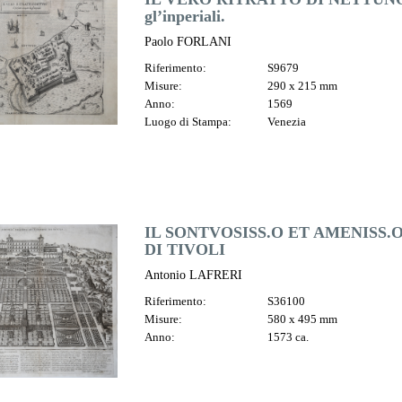
gl’inperiali.
Paolo FORLANI
Riferimento:
S9679
Misure:
290 x 215 mm
Anno:
1569
Luogo di Stampa:
Venezia
IL SONTVOSISS.O ET AMENISS.
DI TIVOLI
Antonio LAFRERI
Riferimento:
S36100
Misure:
580 x 495 mm
Anno:
1573 ca.