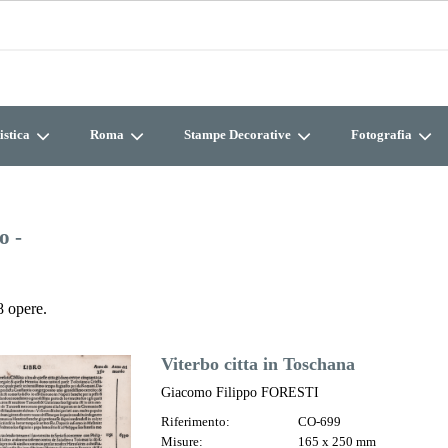
istica
Roma
Stampe Decorative
Fotografia
o -
 opere.
Viterbo citta in Toschana
Giacomo Filippo FORESTI
Riferimento:
CO-699
Misure:
165 x 250 mm