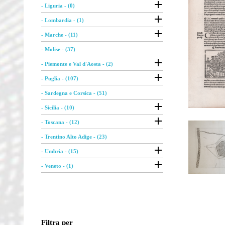

- Liguria - (0)

- Lombardia - (1)

- Marche - (11)
- Molise - (37)

- Piemonte e Val d'Aosta - (2)

- Puglia - (107)
- Sardegna e Corsica - (51)

- Sicilia - (10)

- Toscana - (12)
- Trentino Alto Adige - (23)

- Umbria - (15)

- Veneto - (1)
Filtra per