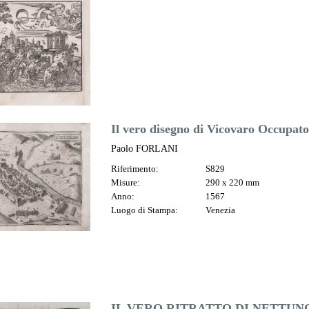
Il vero disegno di Vicovaro Occupato 
Paolo FORLANI
Riferimento:
S829
Misure:
290 x 220 mm
Anno:
1567
Luogo di Stampa:
Venezia
IL VERO RITRATTO DI NETTUNO al