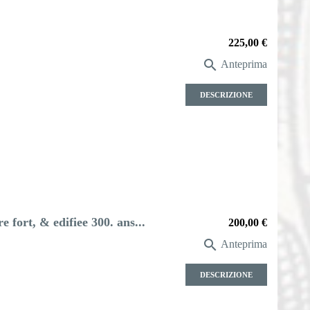
Prezzo
225,00 €

Anteprima
DESCRIZIONE
e fort, & edifiee 300. ans...
Prezzo
200,00 €

Anteprima
DESCRIZIONE