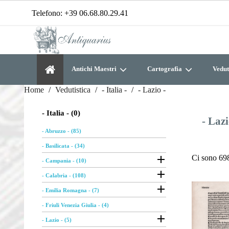
Telefono:
+39 06.68.80.29.41
Antichi Maestri
Cartografia
Vedut
Home
Vedutistica
- Italia -
- Lazio -
- Italia - (0)
- Lazi
- Abruzzo - (85)
- Basilicata - (34)

Ci sono 698
- Campania - (10)

- Calabria - (108)

- Emilia Romagna - (7)
- Friuli Venezia Giulia - (4)

- Lazio - (5)