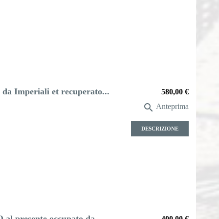
da Imperiali et recuperato...
Prezzo
580,00 €

Anteprima
DESCRIZIONE
 presente occupato da
Prezzo
400,00 €