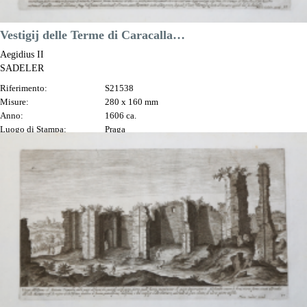
Vestigij delle Terme di Caracalla…
Aegidius II
SADELER
Riferimento:
S21538
Misure:
280 x 160 mm
Anno:
1606 ca.
Luogo di Stampa:
Praga
Prezzo
100,00 €

Anteprima
DESCRIZIONE