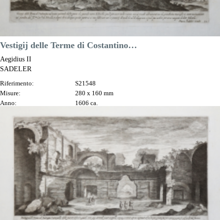
Vestigij delle Terme di Costantino…
Aegidius II
SADELER
Riferimento:
S21548
Misure:
280 x 160 mm
Anno:
1606 ca.
Luogo di Stampa:
Praga
Prezzo
100,00 €

Anteprima
DESCRIZIONE