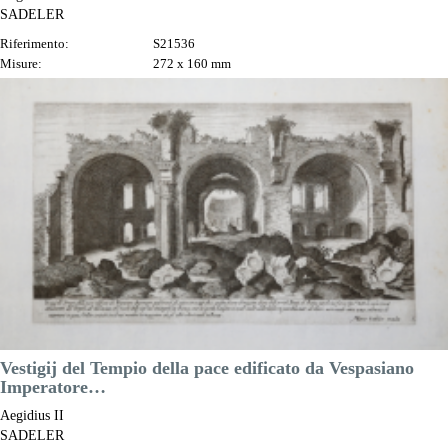
SADELER
Riferimento:
S21536
Misure:
272 x 160 mm
Anno:
1606 ca.
Luogo di Stampa:
Praga
Prezzo
100,00 €

Anteprima
DESCRIZIONE
Vestigij del Tempio della pace edificato da Vespasiano
Imperatore…
Aegidius II
SADELER