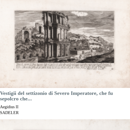
Luogo di Stampa:
Praga
Prezzo
100,00 €

Anteprima
DESCRIZIONE
Vestigii del settizonio di Severo Imperatore, che fu
sepolcro che...
Aegidius II
SADELER
Riferimento:
S48670
Misure:
270 x 160 mm