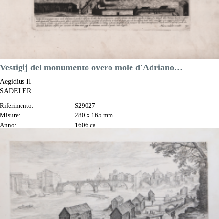
Vestigij del monumento overo mole d'Adriano…
Aegidius II
SADELER
Riferimento:
S29027
Misure:
280 x 165 mm
Anno:
1606 ca.
Luogo di Stampa:
Praga
Prezzo
280,00 €

Anteprima
DESCRIZIONE