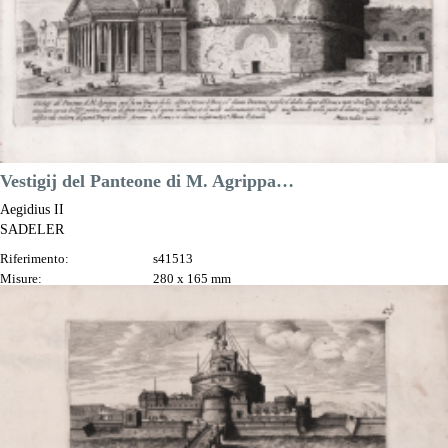
Vestigij del Panteone di M. Agrippa…
Aegidius II
SADELER
Riferimento:
s41513
Misure:
280 x 165 mm
Anno:
1606 ca.
Luogo di Stampa:
Praga
Prezzo
280,00 €

Anteprima
DESCRIZIONE