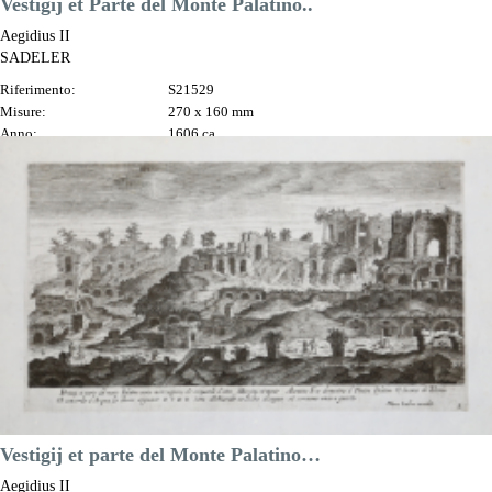
Vestigij et Parte del Monte Palatino..
Aegidius II
SADELER
Riferimento:
S21529
Misure:
270 x 160 mm
Anno:
1606 ca.
Luogo di Stampa:
Praga
Prezzo
100,00 €

Anteprima
DESCRIZIONE
Vestigij et parte del Monte Palatino…
Aegidius II