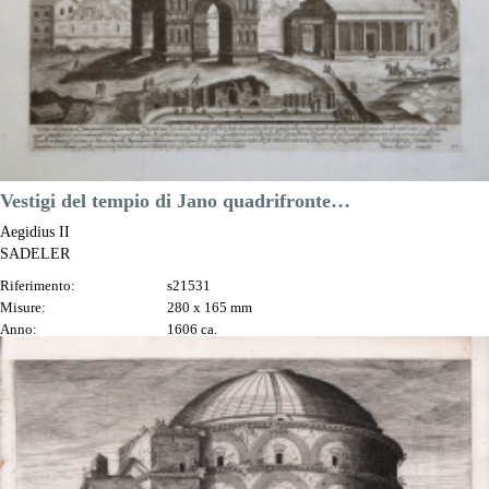
Vestigi del tempio di Jano quadrifronte…
Aegidius II
SADELER
Riferimento:
s21531
Misure:
280 x 165 mm
Anno:
1606 ca.
Luogo di Stampa:
Praga
Prezzo
150,00 €

Anteprima
DESCRIZIONE