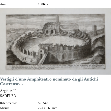
Anno:
1606 ca.
Luogo di Stampa:
Praga
Prezzo
130,00 €

Anteprima
DESCRIZIONE
Vestigii d'uno Amphiteatro nominato da gli Antichi
Castrense…
Aegidius II
SADELER
Riferimento:
S21542
Misure:
275 x 160 mm