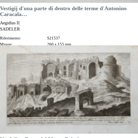
Vestigij d'una parte di dentro delle terme d'Antonino
Caracala…
Aegidius II
SADELER
Riferimento:
S21537
Misure:
260 x 155 mm
Anno:
1606 ca.
Luogo di Stampa:
Praga
Prezzo
100,00 €

Anteprima
DESCRIZIONE