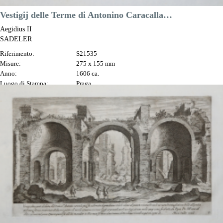
Vestigij delle Terme di Antonino Caracalla…
Aegidius II
SADELER
Riferimento:
S21535
Misure:
275 x 155 mm
Anno:
1606 ca.
Luogo di Stampa:
Praga
Prezzo
100,00 €

Anteprima
DESCRIZIONE