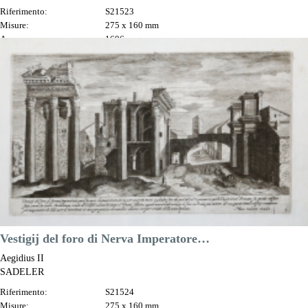
Riferimento:
S21523
Misure:
275 x 160 mm
Anno:
1606
Luogo di Stampa:
Praga
Prezzo
100,00 €

Anteprima
DESCRIZIONE
Vestigij del foro di Nerva Imperatore…
Aegidius II
SADELER
Riferimento:
S21524
Misure:
275 x 160 mm