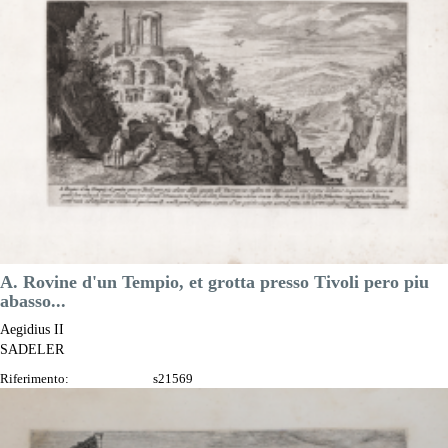
Anno:
1606
Luogo di Stampa:
Praga
Prezzo
130,00 €

Anteprima
DESCRIZIONE
A. Rovine d'un Tempio, et grotta presso Tivoli pero piu
abasso...
Aegidius II
SADELER
Riferimento:
s21569
Misure:
270 x 155 mm
Anno:
1606 ca.
Luogo di Stampa:
Praga