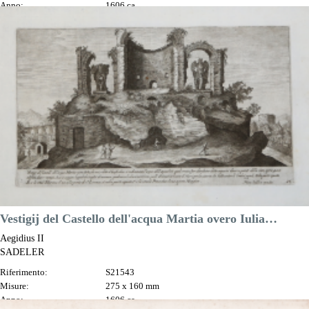
Anno:
1606 ca.
Luogo di Stampa:
Praga
Prezzo
130,00 €

Anteprima
DESCRIZIONE
Vestigij del Castello dell'acqua Martia overo Iulia…
Aegidius II
SADELER
Riferimento:
S21543
Misure:
275 x 160 mm
Anno:
1606 ca.