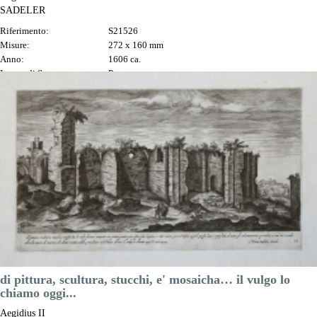
SADELER
Riferimento:
S21526
Misure:
272 x 160 mm
Anno:
1606 ca.
Luogo di Stampa:
Praga
Prezzo
100,00 €

Anteprima
DESCRIZIONE
di pittura, scultura, stucchi, e' mosaicha… il vulgo lo
chiamo oggi...
Aegidius II