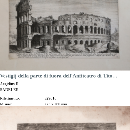
Prezzo
100,00 €

Anteprima
DESCRIZIONE
Vestigij della parte di fuora dell'Anfiteatro di Tito…
Aegidius II
SADELER
Riferimento:
S29016
Misure:
275 x 160 mm
Anno:
1606 ca.
Luogo di Stampa:
Praga
Prezzo
260,00 €