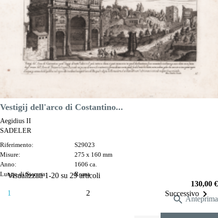
DESCRIZIONE
Vestigij dell'arco di Costantino...
Aegidius II
SADELER
Riferimento:
S29023
Misure:
275 x 160 mm
Anno:
1606 ca.
Luogo di Stampa:
Roma
Visualizzati 1-20 su 29 articoli
Prezzo
130,00 €

1
2
Successivo

Anteprima