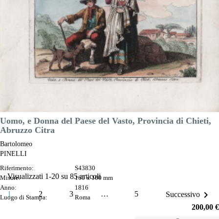
200,00 €

Anteprima
DESCRIZIONE
Uomo, e Donna del Paese del Vasto, Provincia di Chieti,
Abruzzo Citra
Bartolomeo
PINELLI
Riferimento:
S43830
Visualizzati 1-20 su 85 articoli
Misure:
160 x 100 mm
Anno:
1816

1
2
3
…
5
Successivo
Luogo di Stampa:
Roma
Prezzo
200,00 €