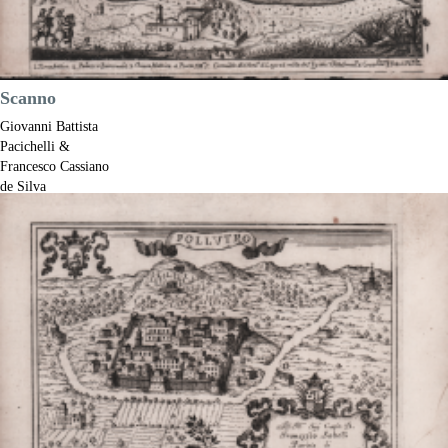
Scanno
Giovanni Battista
Pacichelli &
Francesco Cassiano
de Silva
Riferimento:
S52843
Misure:
185 x 140 mm
Anno:
1703
Luogo di Stampa:
Napoli
Prezzo
250,00 €

Anteprima
DESCRIZIONE