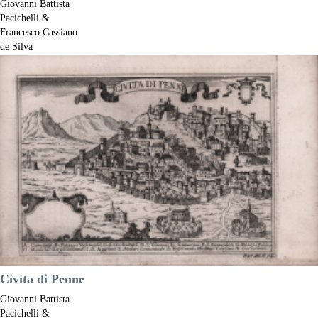
Giovanni Battista
Pacichelli &
Francesco Cassiano
de Silva
Riferimento:
S52848
Misure:
185 x 140 mm
Anno:
1703
Luogo di Stampa:
Napoli
Prezzo
200,00 €

Anteprima
DESCRIZIONE
Civita di Penne
Giovanni Battista
Pacichelli &