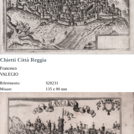
Chietti Città Reggia
Francesco
VALEGIO
Riferimento:
S28231
Misure:
135 x 90 mm
Anno:
1580 ca.
Luogo di Stampa:
Venezia
Prezzo
250,00 €

Anteprima
DESCRIZIONE