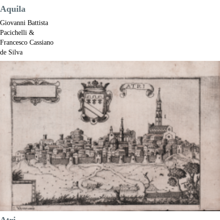
Aquila
Giovanni Battista
Pacichelli &
Francesco Cassiano
de Silva
Riferimento:
S52846
Misure:
185 x 140 mm
Anno:
1703
Luogo di Stampa:
Napoli
Prezzo
250,00 €

Anteprima
DESCRIZIONE