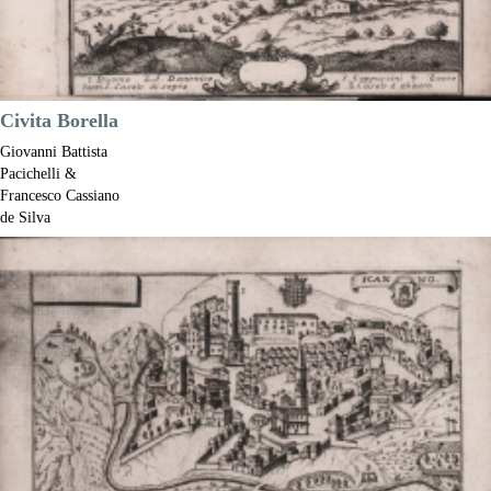
Civita Borella
Giovanni Battista
Pacichelli &
Francesco Cassiano
de Silva
Riferimento:
S52842
Misure:
185 x 140 mm
Anno:
1703
Luogo di Stampa:
Napoli
Prezzo
150,00 €

Anteprima
DESCRIZIONE