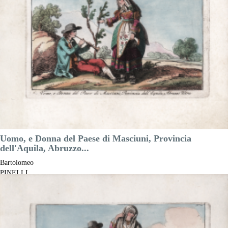
Prezzo
200,00 €

Anteprima
DESCRIZIONE
Uomo, e Donna del Paese di Masciuni, Provincia
dell'Aquila, Abruzzo...
Bartolomeo
PINELLI
Riferimento:
S43834
Misure:
160 x 100 mm
Anno:
1816
Luogo di Stampa:
Roma
Prezzo