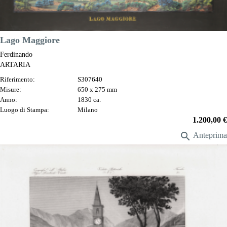
DESCRIZIONE
Lago Maggiore
Ferdinando
ARTARIA
Riferimento:
S307640
Misure:
650 x 275 mm
Anno:
1830 ca.
Luogo di Stampa:
Milano
Prezzo
1.200,00 €

Anteprima
DESCRIZIONE