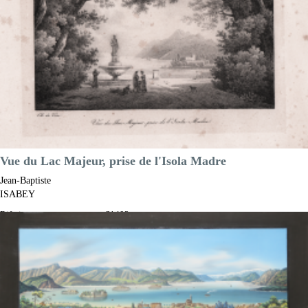
Vue du Lac Majeur, prise de l'Isola Madre
Jean-Baptiste
ISABEY
Riferimento:
S1402
Misure:
235 x 180 mm
Anno:
1822 ca.
Luogo di Stampa:
Parigi
Prezzo
80,00 €

Anteprima