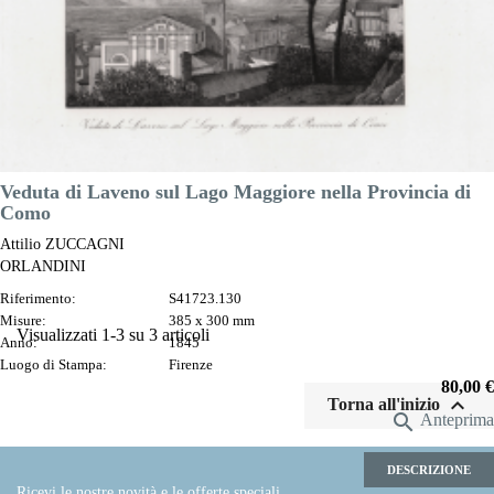
Veduta di Laveno sul Lago Maggiore nella Provincia di
Como
Attilio ZUCCAGNI
ORLANDINI
Riferimento:
S41723.130
Misure:
385 x 300 mm
Visualizzati 1-3 su 3 articoli
Anno:
1845
Luogo di Stampa:
Firenze
Prezzo
80,00 €

Torna all'inizio

Anteprima
DESCRIZIONE
Ricevi le nostre novità e le offerte speciali