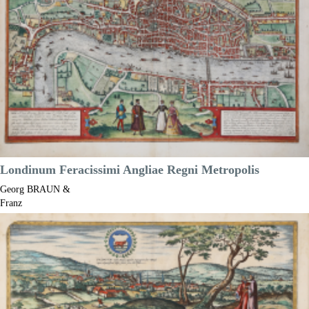
Londinum Feracissimi Angliae Regni Metropolis
Georg BRAUN &
Franz
HOGENBERG
Riferimento:
S49238.1
Misure:
485 x 335 mm
Anno:
1572 ca.
Luogo di Stampa:
Anversa e Colonia
Prezzo
NON DISPONIBILE