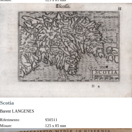
Anno:
1609
Luogo di Stampa:
Francoforte
Prezzo
180,00 €

Anteprima
DESCRIZIONE
Scotia
Barent LANGENES
Riferimento:
S50511
Misure:
125 x 85 mm
Anno:
1609