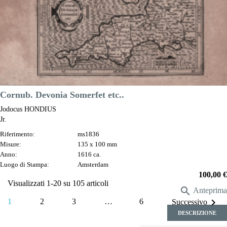
Cornub. Devonia Somerfet etc..
Jodocus HONDIUS
Jr.
Riferimento:
ms1836
Misure:
135 x 100 mm
Anno:
1616 ca.
Luogo di Stampa:
Amsterdam
Prezzo
100,00 €
Visualizzati 1-20 su 105 articoli

Anteprima

1
2
3
…
6
Successivo
DESCRIZIONE