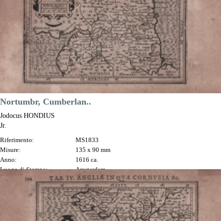
DESCRIZIONE
Nortumbr, Cumberlan..
Jodocus HONDIUS
Jr.
Riferimento:
MS1833
Misure:
135 x 90 mm
Anno:
1616 ca.
Luogo di Stampa:
Amsterdam
Prezzo
80,00 €

Anteprima
DESCRIZIONE