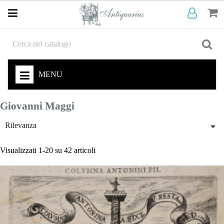
MENU
Giovanni Maggi

Rilevanza
Visualizzati 1-20 su 42 articoli