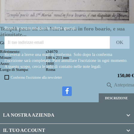

Torna all'inizio
Templū pacis ad S.tā Mariā novā in foro boario, e sua
Ricevi le nostre novità e le offerte speciali
ātiquitate...
Giovanni MAGGI
Riferimento:
s34670
Riceverai a breve una mail di conferma. Solo dopo la conferma
Misure:
146 x 211 mm
l'iscrizione sarà completata. Puoi annullare l'iscrizione in ogni momento.
Anno:
1600
A questo scopo, cerca le info di contatto nelle note legali.
Luogo di Stampa:
Roma
Prezzo
150,00 €
Confermo l'iscrizione alla newsletter

Anteprima
DESCRIZIONE

LA NOSTRA AZIENDA

IL TUO ACCOUNT