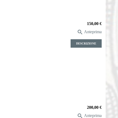
Prezzo
150,00 €

Anteprima
DESCRIZIONE
Prezzo
200,00 €

Anteprima