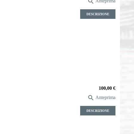

Anteprima
DESCRIZIONE
Prezzo
100,00 €

Anteprima
DESCRIZIONE