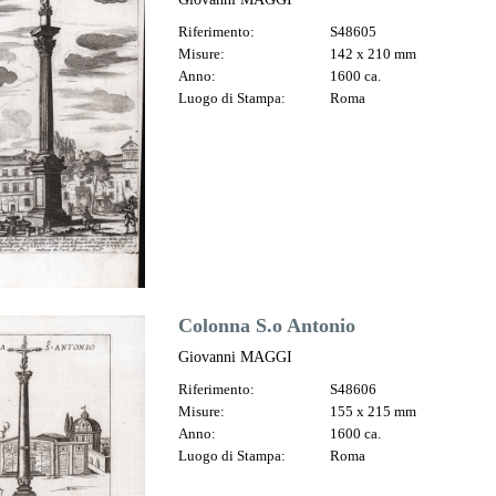
Riferimento:
S48605
Misure:
142 x 210 mm
Anno:
1600 ca.
Luogo di Stampa:
Roma
Colonna S.o Antonio
Giovanni MAGGI
Riferimento:
S48606
Misure:
155 x 215 mm
Anno:
1600 ca.
Luogo di Stampa:
Roma