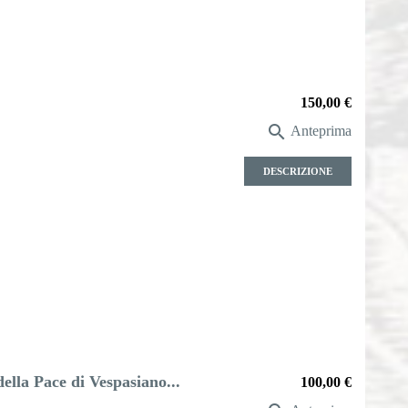
Prezzo
150,00 €

Anteprima
DESCRIZIONE
ella Pace di Vespasiano...
Prezzo
100,00 €