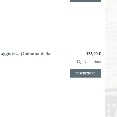
aggiore... (Colonna della
Prezzo
125,00 €

Anteprima
DESCRIZIONE