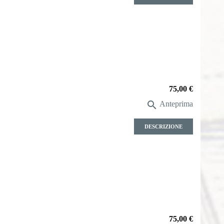
Prezzo
75,00 €

Anteprima
DESCRIZIONE
Prezzo
75,00 €