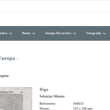
istica
Roma
Stampe Decorative
Fotografia
 Europa -
opere.
Riga
Sebastian Münster
Riferimento:
S48033
Misure:
155 x 100 mm