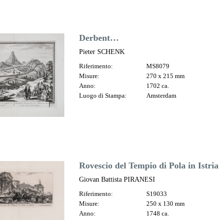
Derbent…
Pieter SCHENK
Riferimento:
MS8079
Misure:
270 x 215 mm
Anno:
1702 ca.
Luogo di Stampa:
Amsterdam
Rovescio del Tempio di Pola in Istria
Giovan Battista PIRANESI
Riferimento:
S19033
Misure:
250 x 130 mm
Anno:
1748 ca.