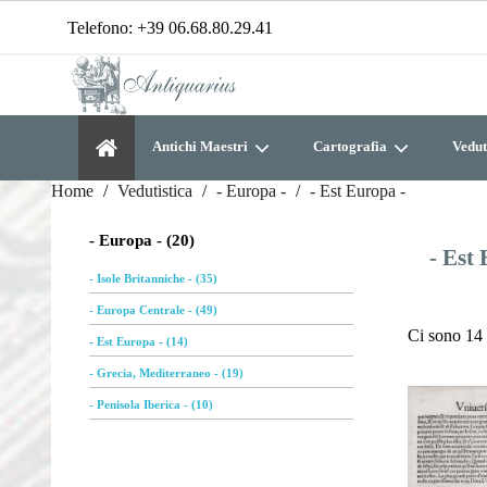
Telefono:
+39 06.68.80.29.41
Antichi Maestri
Cartografia
Vedut
Home
Vedutistica
- Europa -
- Est Europa -
- Europa - (20)
- Est
- Isole Britanniche - (35)
- Europa Centrale - (49)
Ci sono 14 
- Est Europa - (14)
- Grecia, Mediterraneo - (19)
- Penisola Iberica - (10)