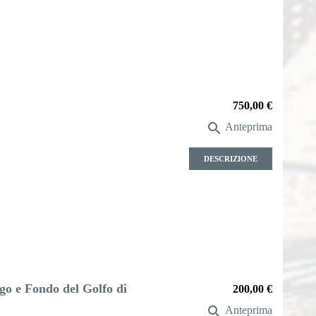
Prezzo
750,00 €

Anteprima
DESCRIZIONE
rgo e Fondo del Golfo di
Prezzo
200,00 €

Anteprima