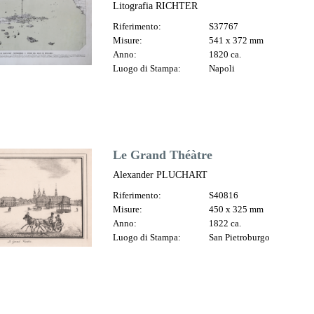
Litografia RICHTER
Riferimento:
S37767
Misure:
541 x 372 mm
Anno:
1820 ca.
Luogo di Stampa:
Napoli
Le Grand Théàtre
Alexander PLUCHART
Riferimento:
S40816
Misure:
450 x 325 mm
Anno:
1822 ca.
Luogo di Stampa:
San Pietroburgo