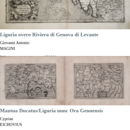
Liguria overo Riviera di Genova di Levante
Giovanni Antonio
MAGINI
Riferimento:
S38990
Misure:
485 x 350 mm
Anno:
1597
Luogo di Stampa:
Bologna
Prezzo
4.500,00 €

Anteprima
DESCRIZIONE
Mantua Ducatus/Liguria nunc Ora Genuensis
Cyprian
EICHOVIUS