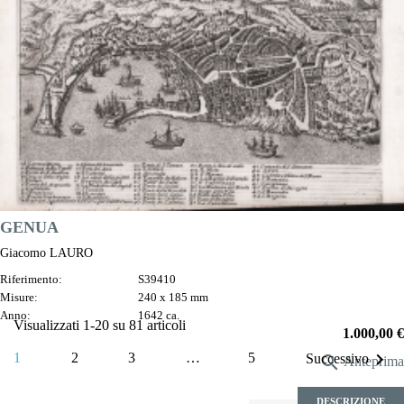
GENUA
Giacomo LAURO
Riferimento:
S39410
Misure:
240 x 185 mm
Anno:
1642 ca.
Visualizzati 1-20 su 81 articoli
Prezzo
1.000,00 €

1
2
3
…
5
Successivo

Anteprima
DESCRIZIONE