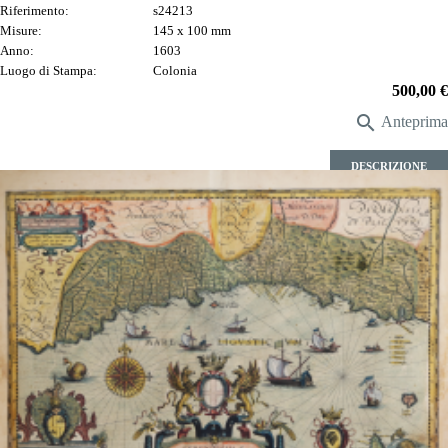
Riferimento:
s24213
Misure:
145 x 100 mm
Anno:
1603
Luogo di Stampa:
Colonia
Prezzo
500,00 €

Anteprima
DESCRIZIONE