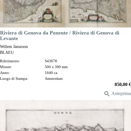
Luogo di Stampa:
Amsterdam
Prezzo
600,00 €

Anteprima
DESCRIZIONE
Riviera di Genova da Ponente / Riviera di Genova di
Levante
Willem Janszoon
BLAEU
Riferimento:
S43678
Misure:
500 x 390 mm
Anno:
1640 ca.
Luogo di Stampa:
Amsterdam
Prezzo
850,00 €

Anteprima
DESCRIZIONE