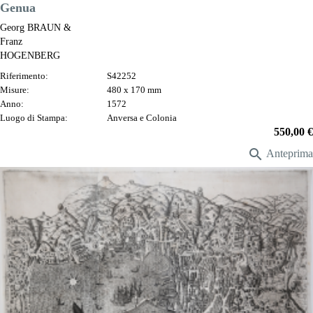
DESCRIZIONE
Genua
Georg BRAUN &
Franz
HOGENBERG
Riferimento:
S42252
Misure:
480 x 170 mm
Anno:
1572
Luogo di Stampa:
Anversa e Colonia
Prezzo
550,00 €

Anteprima
DESCRIZIONE