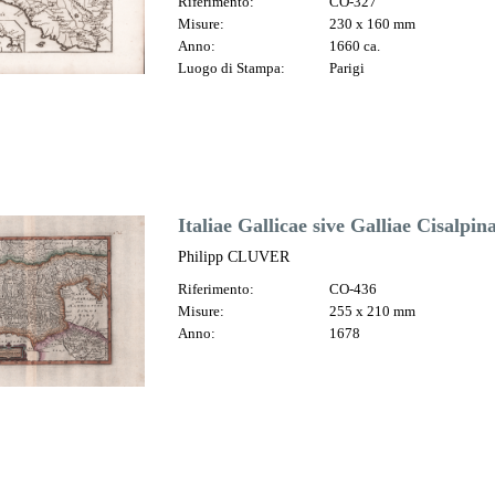
Riferimento:
CO-327
Misure:
230 x 160 mm
Anno:
1660 ca.
Luogo di Stampa:
Parigi
Italiae Gallicae sive Galliae Cisalpin
Philipp CLUVER
Riferimento:
CO-436
Misure:
255 x 210 mm
Anno:
1678