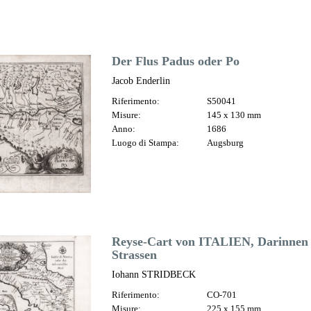
Der Flus Padus oder Po
Jacob Enderlin
Riferimento:
S50041
Misure:
145 x 130 mm
Anno:
1686
Luogo di Stampa:
Augsburg
Reyse-Cart von ITALIEN, Darinnen
Strassen
Iohann STRIDBECK
Riferimento:
CO-701
Misure:
225 x 155 mm