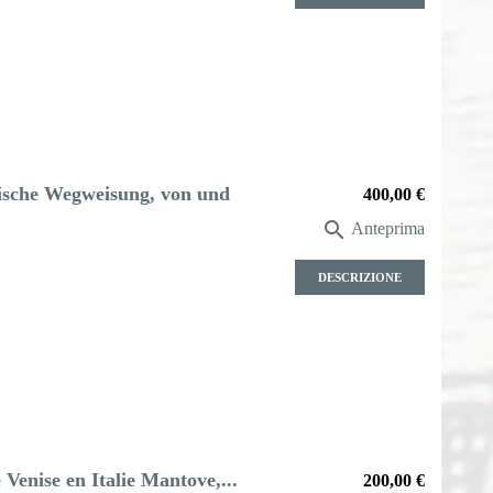
ische Wegweisung, von und
Prezzo
400,00 €

Anteprima
DESCRIZIONE
Venise en Italie Mantove,...
Prezzo
200,00 €