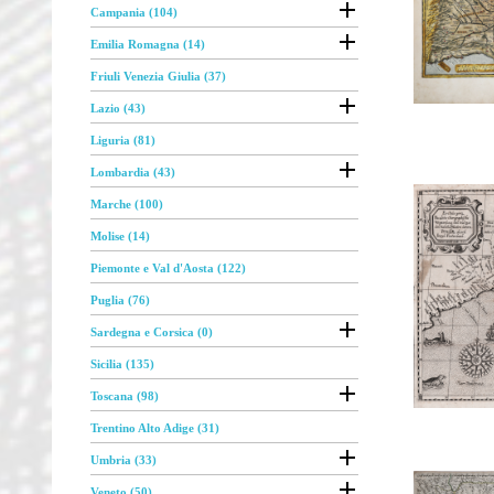

Campania (104)

Emilia Romagna (14)
Friuli Venezia Giulia (37)

Lazio (43)
Liguria (81)

Lombardia (43)
Marche (100)
Molise (14)
Piemonte e Val d'Aosta (122)
Puglia (76)

Sardegna e Corsica (0)
Sicilia (135)

Toscana (98)
Trentino Alto Adige (31)

Umbria (33)

Veneto (50)