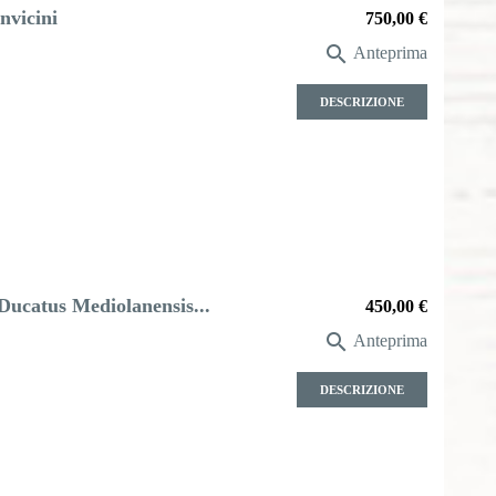
nvicini
Prezzo
750,00 €

Anteprima
DESCRIZIONE
 Ducatus Mediolanensis...
Prezzo
450,00 €

Anteprima
DESCRIZIONE