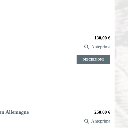
Prezzo
130,00 €

Anteprima
DESCRIZIONE
e en Allemagne
Prezzo
250,00 €

Anteprima