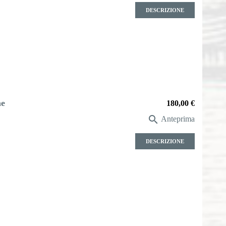
DESCRIZIONE
ae
Prezzo
180,00 €

Anteprima
DESCRIZIONE