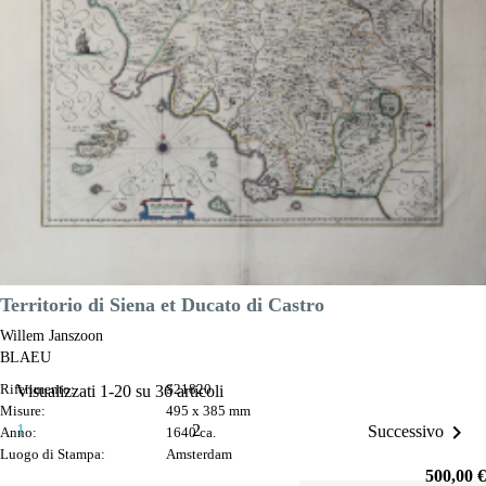

Anteprima
DESCRIZIONE
Territorio di Siena et Ducato di Castro
Willem Janszoon
BLAEU
Riferimento:
S21820
Visualizzati 1-20 su 36 articoli
Misure:
495 x 385 mm

1
2
Successivo
Anno:
1640 ca.
Luogo di Stampa:
Amsterdam
Prezzo
500,00 €