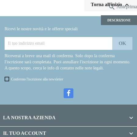

Torna all'inizio

Anteprima
DESCRIZIONE
Ricevi le nostre novità e le offerte speciali
Riceverai a breve una mail di conferma. Solo dopo la conferma
l'iscrizione sarà completata. Puoi annullare l'iscrizione in ogni momento.
A questo scopo, cerca le info di contatto nelle note legali.
Confermo l'iscrizione alla newsletter

LA NOSTRA AZIENDA

IL TUO ACCOUNT