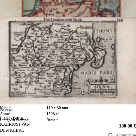
Siena
Pietro Maria
MARCHETTI
Riferimento:
S1582
Misure:
110 x 80 mm
Siena
Anno:
1598 ca.
Pieter (Petrus
Luogo di Stampa:
Brescia
KAERIUS) VAN
Prezzo
180,00 €
DEN KEERE

Anteprima