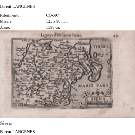
Barent LANGENES
Riferimento:
CO-607
Misure:
125 x 90 mm
Anno:
1598 ca.
Luogo di Stampa:
Amsterdam
Prezzo
180,00 €

Anteprima
DESCRIZIONE
Siena
Barent LANGENES