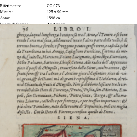
Riferimento:
CO-973
Misure:
125 x 90 mm
Anno:
1598 ca.
Luogo di Stampa:
Amsterdam
Prezzo
180,00 €

Anteprima
DESCRIZIONE