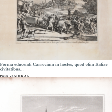
Forma educendi Carrocium in hostes, quod olim Italiae
civitatibus...
Pieter VANDER AA
Riferimento:
S46063
Misure:
350 x 255 mm
Anno:
1713 ca.
Luogo di Stampa:
Leida
Prezzo
300,00 €

Anteprima