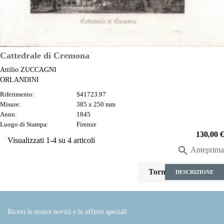
Cattedrale di Cremona
Attilio ZUCCAGNI
ORLANDINI
Riferimento:
S41723.97
Misure:
385 x 250 mm
Anno:
1845
Luogo di Stampa:
Firenze
Prezzo
130,00 €
Visualizzati 1-4 su 4 articoli

Anteprima

Torna all'inizio
DESCRIZIONE
Ricevi le nostre novità e le offerte speciali