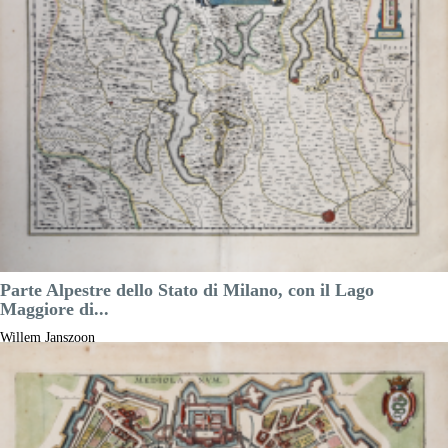
Luogo di Stampa:
Amsterdam
Prezzo
425,00 €

Anteprima
DESCRIZIONE
Parte Alpestre dello Stato di Milano, con il Lago
Maggiore di...
Willem Janszoon
BLAEU
Riferimento:
S43680
Misure:
505 x 380 mm
Anno:
1640 ca.
Luogo di Stampa:
Amsterdam