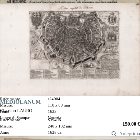
Ducatus Mediolanensis finiti maru q regionis Descrip.
Giacomo SARZINA
Riferimento:
s24904
MEDIOLANUM
Misure:
110 x 80 mm
Giacomo LAURO
Anno:
1623
Luogo di Stampa:
Venezia
Riferimento:
S39406
Prezzo
150,00 €
Misure:
240 x 182 mm
Anno:
1628 ca.

Anteprima
Prezzo
1.000,00 €