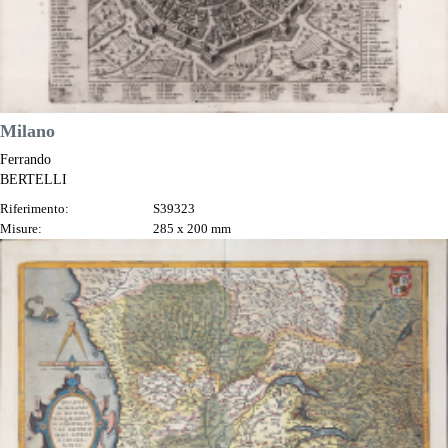
Milano
Ferrando
BERTELLI
Riferimento:
S39323
Misure:
285 x 200 mm
Anno:
1568 ca.
Luogo di Stampa:
Venezia
Prezzo
2.200,00 €

Anteprima
DESCRIZIONE