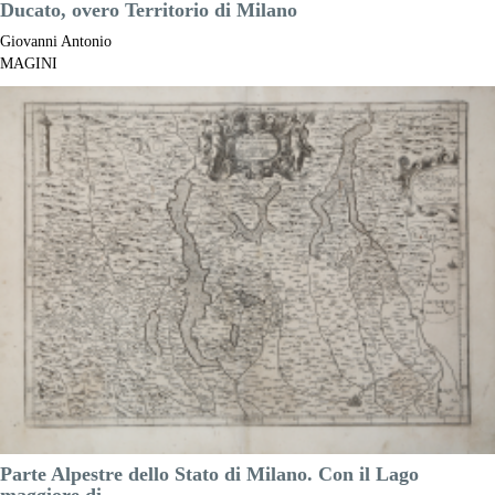
Ducato, overo Territorio di Milano
Giovanni Antonio
MAGINI
Riferimento:
S11888
Misure:
480 x 355 mm
Anno:
1595 ca.
Luogo di Stampa:
Bologna
Prezzo
325,00 €

Anteprima
DESCRIZIONE
Parte Alpestre dello Stato di Milano. Con il Lago