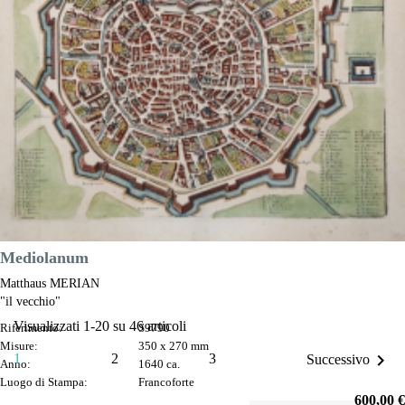
Prezzo
475,00 €

Anteprima
DESCRIZIONE
Mediolanum
Matthaus MERIAN
"il vecchio"
Visualizzati 1-20 su 46 articoli
Riferimento:
S9790
Misure:
350 x 270 mm

1
2
3
Successivo
Anno:
1640 ca.
Luogo di Stampa:
Francoforte
Prezzo
600,00 €