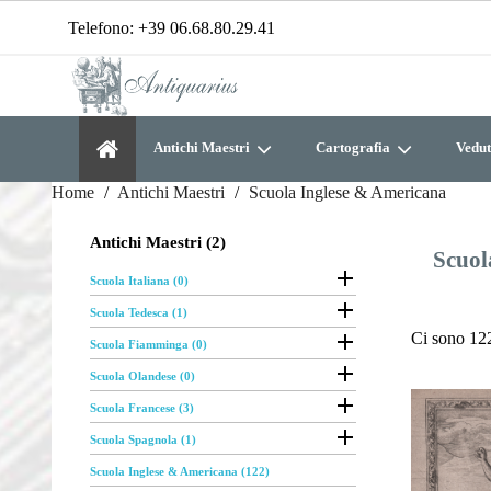
Telefono:
+39 06.68.80.29.41
Antichi Maestri
Cartografia
Vedut
Home
Antichi Maestri
Scuola Inglese & Americana
Antichi Maestri (2)
Scuol

Scuola Italiana (0)

Scuola Tedesca (1)

Ci sono 122
Scuola Fiamminga (0)

Scuola Olandese (0)

Scuola Francese (3)

Scuola Spagnola (1)
Scuola Inglese & Americana (122)