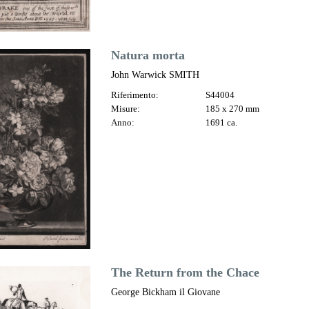
Natura morta
John Warwick SMITH
Riferimento:
S44004
Misure:
185 x 270 mm
Anno:
1691 ca.
The Return from the Chace
George Bickham il Giovane