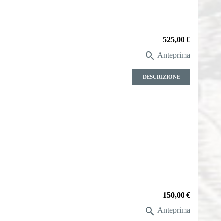
Prezzo
525,00 €

Anteprima
DESCRIZIONE
Prezzo
150,00 €

Anteprima