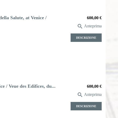
ella Salute, at Venice /
Prezzo
600,00 €

Anteprima
DESCRIZIONE
e / Veue des Edifices, du...
Prezzo
600,00 €

Anteprima
DESCRIZIONE