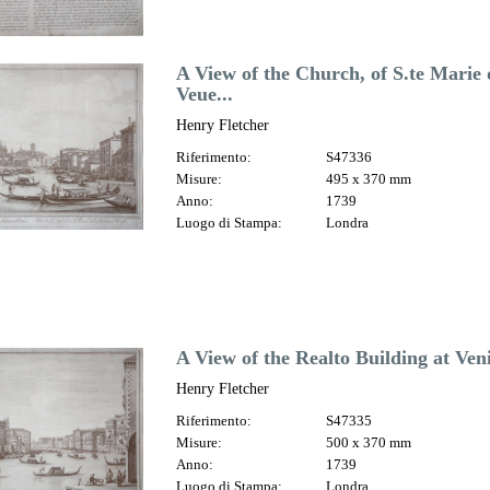
A View of the Church, of S.te Marie d
Veue...
Henry Fletcher
Riferimento:
S47336
Misure:
495 x 370 mm
Anno:
1739
Luogo di Stampa:
Londra
A View of the Realto Building at Venic
Henry Fletcher
Riferimento:
S47335
Misure:
500 x 370 mm
Anno:
1739
Luogo di Stampa:
Londra