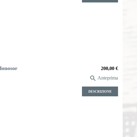
donosor
Prezzo
200,00 €

Anteprima
DESCRIZIONE