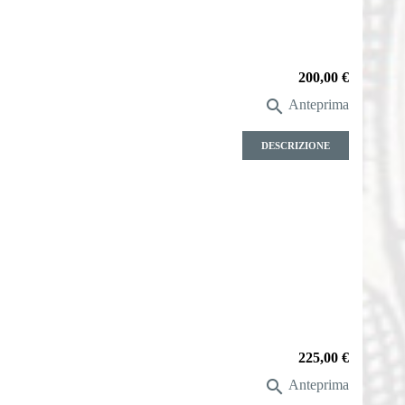
Prezzo
200,00 €

Anteprima
DESCRIZIONE
Prezzo
225,00 €

Anteprima