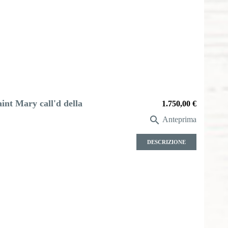
int Mary call'd della
Prezzo
1.750,00 €

Anteprima
DESCRIZIONE