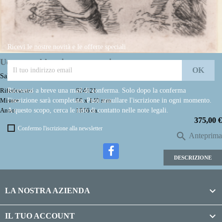

Torna all'inizio
Ricevi le nostre novità e le offerte speciali
Uomo e soldato in conversazione
Salvator ROSA
Riceverai a breve una mail di conferma. Solo dopo la conferma
Riferimento:
S24621
l'iscrizione sarà completata. Puoi annullare l'iscrizione in ogni momento.
Misure:
90 x 140 mm
A questo scopo, cerca le info di contatto nelle note legali.
Anno:
1656 ca.
Prezzo
375,00 €
Confermo l'iscrizione alla newsletter

Anteprima
DESCRIZIONE

LA NOSTRA AZIENDA

IL TUO ACCOUNT