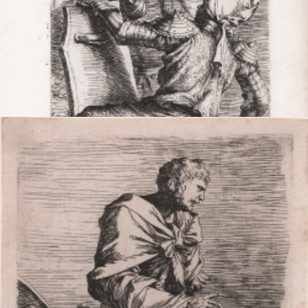
Due soldati di fronte ad un terzo
Salvator ROSA
Riferimento:
S11759
Misure:
90 x 140 mm