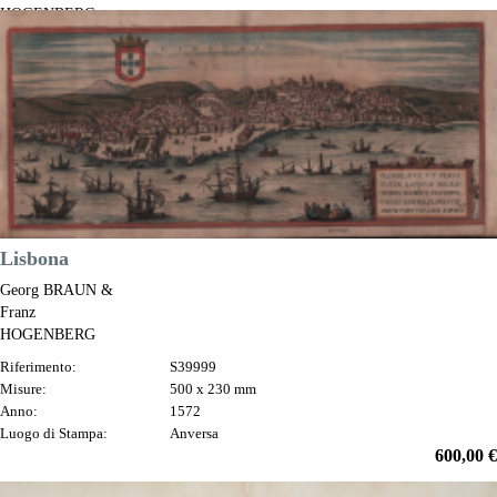
HOGENBERG
Riferimento:
S49238.88
Misure:
475 x 345 mm
Anno:
1572 ca.
Luogo di Stampa:
Anversa e Colonia
Prezzo
600,00 €

Anteprima
DESCRIZIONE
Lisbona
Georg BRAUN &
Franz
HOGENBERG
Riferimento:
S39999
Misure:
500 x 230 mm
Anno:
1572
Luogo di Stampa:
Anversa
Prezzo
600,00 €

Anteprima