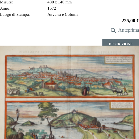
Misure:
480 x 140 mm
Anno:
1572
Luogo di Stampa:
Anversa e Colonia
Prezzo
225,00 €

Anteprima
DESCRIZIONE