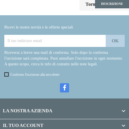

Torna all'inizio
DESCRIZIONE
Ricevi le nostre novità e le offerte speciali
Riceverai a breve una mail di conferma. Solo dopo la conferma
l'iscrizione sarà completata. Puoi annullare l'iscrizione in ogni momento.
A questo scopo, cerca le info di contatto nelle note legali.
Confermo l'iscrizione alla newsletter

LA NOSTRA AZIENDA

IL TUO ACCOUNT