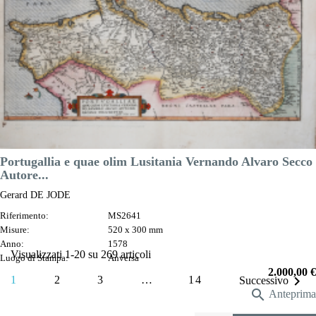
Prezzo
500,00 €

Anteprima
DESCRIZIONE
Portugallia e quae olim Lusitania Vernando Alvaro Secco
Autore...
Gerard DE JODE
Riferimento:
MS2641
Misure:
520 x 300 mm
Anno:
1578
Visualizzati 1-20 su 269 articoli
Luogo di Stampa:
Anversa
Prezzo
2.000,00 €

1
2
3
…
14
Successivo

Anteprima