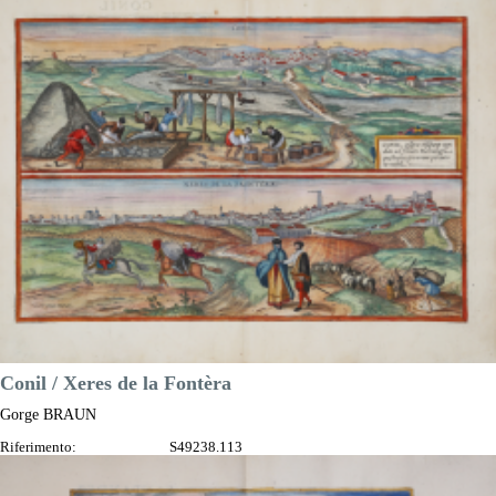
DESCRIZIONE
Conil / Xeres de la Fontèra
Gorge BRAUN
Riferimento:
S49238.113
Misure:
465 x 320 mm
Anno:
1575 ca.