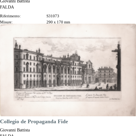
Giovanni Battista
FALDA
Riferimento:
S31073
Misure:
290 x 170 mm
Anno:
1665 ca.
Luogo di Stampa:
Roma
Prezzo
130,00 €

Anteprima
DESCRIZIONE
Collegio de Propaganda Fide
Giovanni Battista