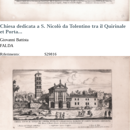
Chiesa dedicata a S. Nicolò da Tolentino tra il Quirinale
et Porta...
Giovanni Battista
FALDA
Riferimento:
S29816
Misure:
290 x 170 mm
Anno:
1665 ca.
Luogo di Stampa:
Roma
Prezzo
130,00 €

Anteprima
DESCRIZIONE