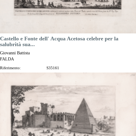
Castello e Fonte dell' Acqua Acetosa celebre per la
salubrità sua...
Giovanni Battista
FALDA
Riferimento:
S35161
Misure:
290 x 170 mm
Anno:
1665 ca.
Luogo di Stampa:
Roma
Prezzo
100,00 €

Anteprima
DESCRIZIONE