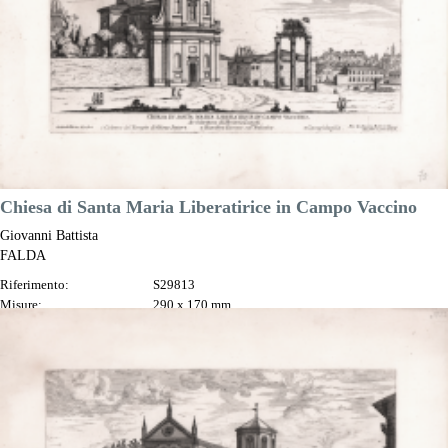
Chiesa di Santa Maria Liberatirice in Campo Vaccino
Giovanni Battista
FALDA
Riferimento:
S29813
Misure:
290 x 170 mm
Anno:
1665 ca.
Luogo di Stampa:
Roma
Prezzo
200,00 €

Anteprima
DESCRIZIONE