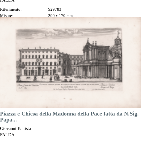
FALDA
Riferimento:
S29783
Misure:
290 x 170 mm
Anno:
1665 ca.
Luogo di Stampa:
Roma
Prezzo
130,00 €

Anteprima
DESCRIZIONE
Piazza e Chiesa della Madonna della Pace fatta da N.Sig.
Papa...
Giovanni Battista
FALDA