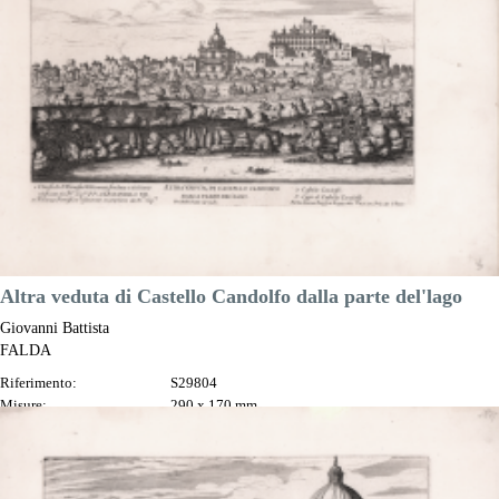
Prezzo
150,00 €

Anteprima
DESCRIZIONE
Altra veduta di Castello Candolfo dalla parte del'lago
Giovanni Battista
FALDA
Riferimento:
S29804
Misure:
290 x 170 mm
Anno:
1665 ca.
Luogo di Stampa:
Roma
Prezzo
150,00 €