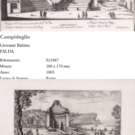
Campidoglio
Giovanni Battista
FALDA
Riferimento:
S21967
Misure:
290 x 170 mm
Anno:
1665
Luogo di Stampa:
Roma
Prezzo
200,00 €

Anteprima
DESCRIZIONE