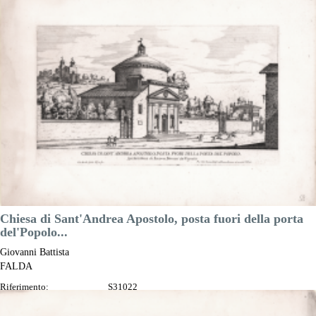
Misure:
290 x 170 mm
Anno:
1665 ca.
Luogo di Stampa:
Roma
Prezzo
130,00 €

Anteprima
DESCRIZIONE
Chiesa di Sant'Andrea Apostolo, posta fuori della porta
del'Popolo...
Giovanni Battista
FALDA
Riferimento:
S31022
Misure:
290 x 170 mm
Anno:
1665 ca.