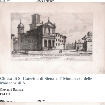
Misure:
285 x 170 mm
Anno:
1665 ca.
Luogo di Stampa:
Roma
Prezzo
200,00 €

Anteprima
DESCRIZIONE
Chiesa di S. Caterina di Siena col' Monastero delle
Monache di S....
Giovanni Battista
FALDA
Riferimento:
S29821