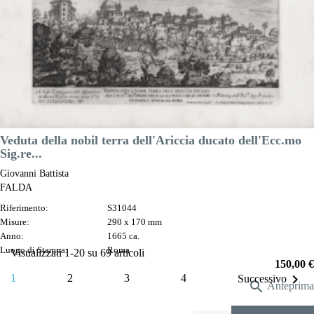

Anteprima
DESCRIZIONE
Veduta della nobil terra dell'Ariccia ducato dell'Ecc.mo
Sig.re...
Giovanni Battista
FALDA
Riferimento:
S31044
Misure:
290 x 170 mm
Anno:
1665 ca.
Luogo di Stampa:
Roma
Visualizzati 1-20 su 69 articoli
Prezzo
150,00 €

1
2
3
4
Successivo

Anteprima