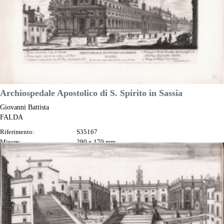
Archiospedale Apostolico di S. Spirito in Sassia
Giovanni Battista
FALDA
Riferimento:
S35167
Misure:
290 x 170 mm
Anno:
1665 ca.
Luogo di Stampa:
Roma
Prezzo
150,00 €

Anteprima
DESCRIZIONE