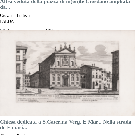
Altra veduta della piazza di m(on)te Giordano ampliata
da...
Giovanni Battista
FALDA
Riferimento:
S29805
Misure:
290 x 170 mm
Anno:
1665 ca.
Luogo di Stampa:
Roma
Prezzo
150,00 €

Anteprima
DESCRIZIONE
Chiesa dedicata a S.Caterina Verg. E Mart. Nella strada
de Funari...