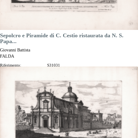
Sepolcro e Piramide di C. Cestio ristaurata da N. S.
Papa...
Giovanni Battista
FALDA
Riferimento:
S31031
Misure:
290 x 170 mm
Anno:
1665 ca.
Luogo di Stampa:
Roma
Prezzo
150,00 €

Anteprima
DESCRIZIONE