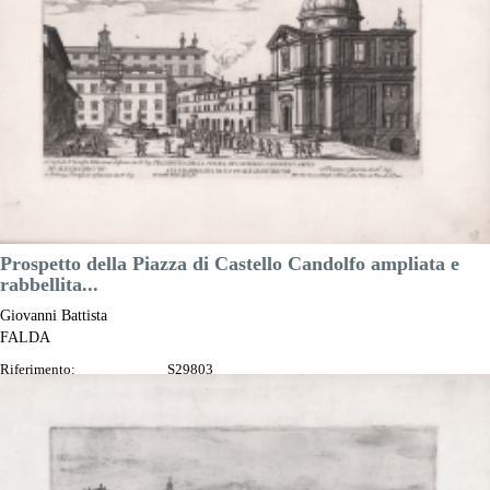

Anteprima
DESCRIZIONE
Prospetto della Piazza di Castello Candolfo ampliata e
rabbellita...
Giovanni Battista
FALDA
Riferimento:
S29803
Misure:
290 x 170 mm
Anno:
1665 ca.
Luogo di Stampa:
Roma
Prezzo
150,00 €