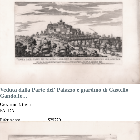
Luogo di Stampa:
Roma
Prezzo
130,00 €

Anteprima
DESCRIZIONE
Veduta dalla Parte del' Palazzo e giardino di Castello
Gandolfo...
Giovanni Battista
FALDA
Riferimento:
S29770
Misure:
290 x 170 mm
Anno:
1665 ca.
Luogo di Stampa:
Roma