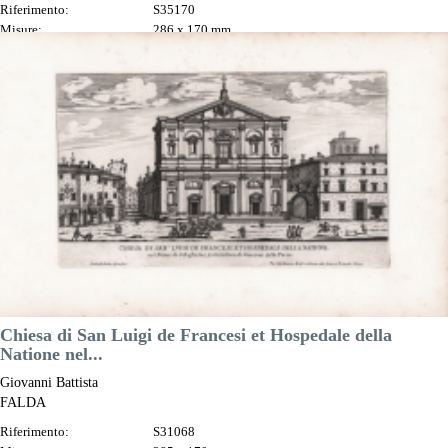
Riferimento:
S35170
Misure:
286 x 170 mm
Anno:
1665 ca.
Luogo di Stampa:
Roma
Prezzo
180,00 €

Anteprima
DESCRIZIONE
Chiesa di San Luigi de Francesi et Hospedale della
Natione nel...
Giovanni Battista
FALDA
Riferimento:
S31068