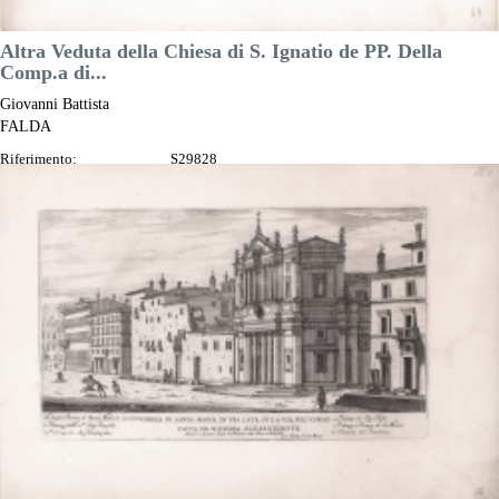
Altra Veduta della Chiesa di S. Ignatio de PP. Della
Comp.a di...
Giovanni Battista
FALDA
Riferimento:
S29828
Misure:
290 x 170 mm
Anno:
1665 ca.
Luogo di Stampa:
Roma
Prezzo
150,00 €

Anteprima
DESCRIZIONE