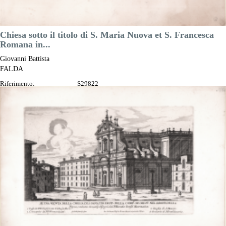
Chiesa sotto il titolo di S. Maria Nuova et S. Francesca
Romana in...
Giovanni Battista
FALDA
Riferimento:
S29822
Misure:
285 x 170 mm
Anno:
1665 ca.
Luogo di Stampa:
Roma
Prezzo
150,00 €

Anteprima
DESCRIZIONE