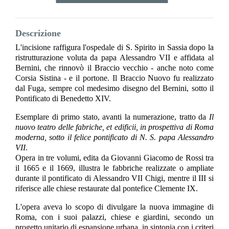
Descrizione
L'incisione raffigura l'ospedale di S. Spirito in Sassia dopo la
ristrutturazione voluta da papa Alessandro VII e affidata al
Bernini, che rinnovò il Braccio vecchio - anche noto come
Corsia Sistina - e il portone. Il Braccio Nuovo fu realizzato
dal Fuga, sempre col medesimo disegno del Bernini, sotto il
Pontificato di Benedetto XIV.
Esemplare di primo stato, avanti la numerazione, tratto da
Il
nuovo teatro delle fabriche, et edificii, in prospettiva di Roma
moderna, sotto il felice pontificato di N. S. papa Alessandro
VII
.
Opera in tre volumi, edita da Giovanni Giacomo de Rossi tra
il 1665 e il 1669, illustra le fabbriche realizzate o ampliate
durante il pontificato di Alessandro VII Chigi, mentre il III si
riferisce alle chiese restaurate dal pontefice Clemente IX.
L'opera aveva lo scopo di divulgare la nuova immagine di
Roma, con i suoi palazzi, chiese e giardini, secondo un
progetto unitario di espansione urbana, in sintonia con i criteri