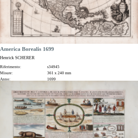
DESCRIZIONE
America Borealis 1699
Henrick SCHERER
Riferimento:
s34945
Misure:
361 x 240 mm
Anno:
1699
Luogo di Stampa:
Monaco
Prezzo
750,00 €

Anteprima
DESCRIZIONE