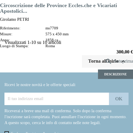
Circoscrizione delle Province Eccles.che e Vicariati
Apostolici...
Girolamo PETRI
Riferimento:
ms7709
Misure:
575 x 450 mm
Anno:
1858 ca.
Visualizzati 1-10 su 10 articoli
Luogo di Stampa:
Roma
Prezzo
300,00 €


Torna all'inizio
Anteprima
DESCRIZIONE
Ricevi le nostre novità e le offerte speciali
Riceverai a breve una mail di conferma. Solo dopo la conferma
l'iscrizione sarà completata. Puoi annullare l'iscrizione in ogni momento.
A questo scopo, cerca le info di contatto nelle note legali.