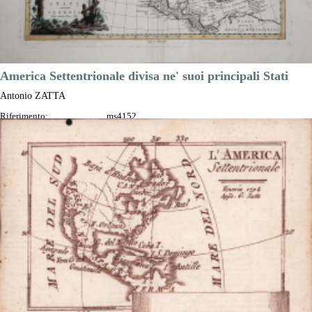
America Settentrionale divisa ne' suoi principali Stati
Antonio ZATTA
Riferimento:
ms4152
Misure:
420 x 330 mm
Anno:
1780 ca.
Luogo di Stampa:
Venezia
Prezzo
650,00 €

Anteprima
DESCRIZIONE