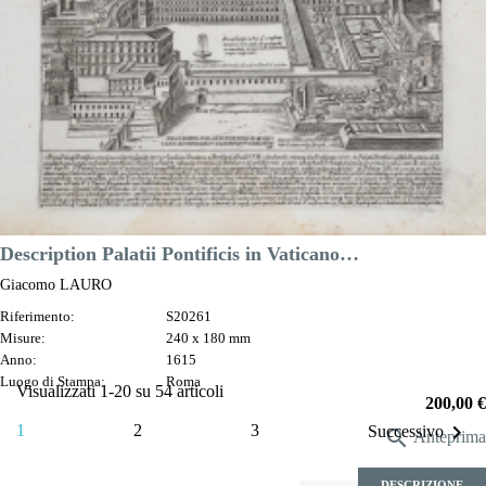
Prezzo
100,00 €

Anteprima
DESCRIZIONE
Description Palatii Pontificis in Vaticano…
Giacomo LAURO
Riferimento:
S20261
Misure:
240 x 180 mm
Anno:
1615
Luogo di Stampa:
Roma
Visualizzati 1-20 su 54 articoli
Prezzo
200,00 €

1
2
3
Successivo

Anteprima
DESCRIZIONE