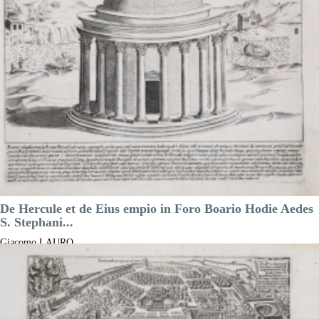
100,00 €

Anteprima
DESCRIZIONE
De Hercule et de Eius empio in Foro Boario Hodie Aedes
S. Stephani...
Giacomo LAURO
Riferimento:
S25825
Misure:
240 x 180 mm
Anno:
1615 ca.
Luogo di Stampa:
Roma