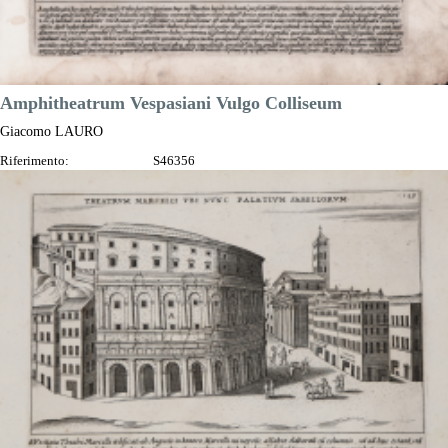
Amphitheatrum Vespasiani Vulgo Colliseum
Giacomo LAURO
Riferimento:
S46356
Misure:
240 x 180 mm
Anno:
1615 ca.
Luogo di Stampa:
Roma
Prezzo
250,00 €

Anteprima
DESCRIZIONE