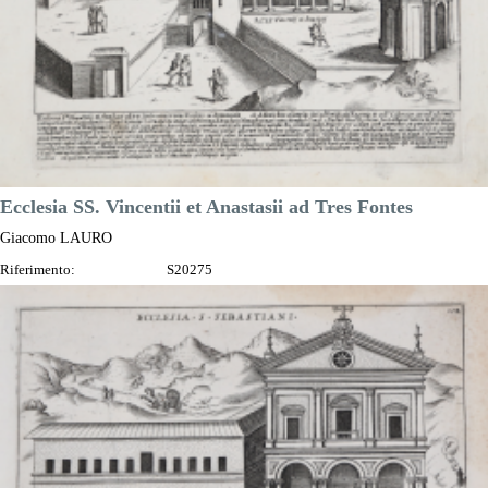
DESCRIZIONE
Ecclesia SS. Vincentii et Anastasii ad Tres Fontes
Giacomo LAURO
Riferimento:
S20275
Misure:
240 x 180 mm
Anno:
1615 ca.
Luogo di Stampa:
Roma
Prezzo
100,00 €

Anteprima
DESCRIZIONE