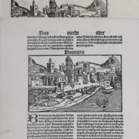

Anteprima
DESCRIZIONE
Neapolis
Johann Schönsperger
Riferimento:
S388880
Misure:
205 x 305 mm
Anno:
1496
Luogo di Stampa:
Augsburg