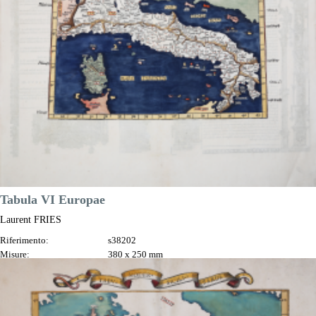
Prezzo
8.500,00 €

Anteprima
DESCRIZIONE
Tabula VI Europae
Laurent FRIES
Riferimento:
s38202
Misure:
380 x 250 mm
Anno:
1522 ca.
Prezzo
1.300,00 €

Anteprima