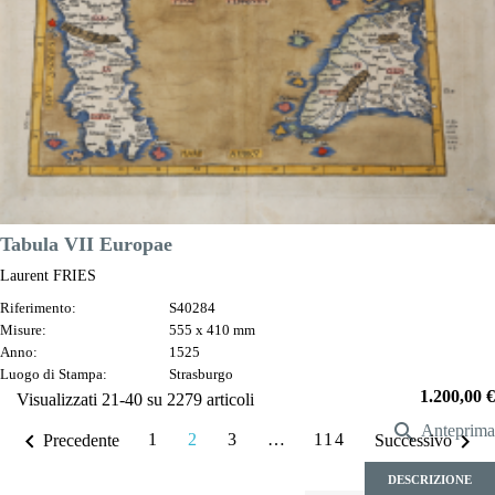
DESCRIZIONE
Tabula VII Europae
Laurent FRIES
Riferimento:
S40284
Misure:
555 x 410 mm
Anno:
1525
Luogo di Stampa:
Strasburgo
Prezzo
1.200,00 €
Visualizzati 21-40 su 2279 articoli

Anteprima


1
2
3
…
114
Precedente
Successivo
DESCRIZIONE