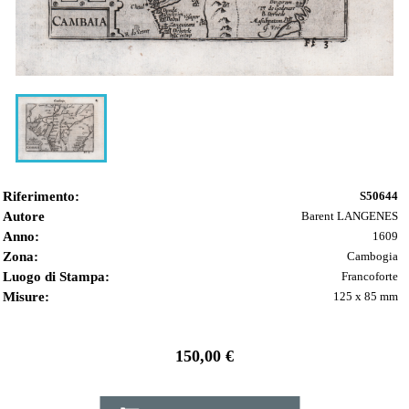
Riferimento:
S50644
Autore
Barent LANGENES
Anno:
1609
Zona:
Cambogia
Luogo di Stampa:
Francoforte
Misure:
125 x 85 mm
150,00 €