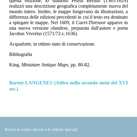
questa edizione, lo studioso Petrus Bertius (1565-1629)
realizzò una descrizione geografica completamente nuova del
mondo intero. Inoltre, le mappe fungevano da illustrazioni, a
differenza delle edizioni precedenti in cui il testo era destinato
a spiegare le mappe. Nel 1609, il
Caert-Thresoor
apparve in
una nuova versione olandese, preparata dall'autore e poeta
Jacobus Viverius (1571/72-c.1636).
Acquaforte, in ottimo stato di conservazione.
Bibliografia
King,
Miniature Antique Maps
, pp. 80-82.
Barent LANGENES (Attivo nella seconda metà del XVI
sec.)
Ricevi le nostre novità e le offerte speciali