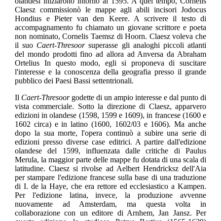
olandesi iniziarono intorno al 1595. A quel tempo, Cornelis
Claesz commissionò le mappe agli abili incisori Jodocus
Hondius e Pieter van den Keere. A scrivere il testo di
accompagnamento fu chiamato un giovane scrittore e poeta
non nominato, Cornelis Taemsz di Hoorn. Claesz voleva che
il suo
Caert-Thresoor
superasse gli analoghi piccoli atlanti
del mondo prodotti fino ad allora ad Anversa da Abraham
Ortelius In questo modo, egli si proponeva di suscitare
l'interesse e la conoscenza della geografia presso il grande
pubblico dei Paesi Bassi settentrionali.
Il
Caert-Thresoor
godette di un ampio interesse e dal punto di
vista commerciale. Sotto la direzione di Claesz, apparvero
edizioni in olandese (1598, 1599 e 1609), in francese (1600 e
1602 circa) e in latino (1600, 1602/03 e 1606). Ma anche
dopo la sua morte, l'opera continuò a subire una serie di
edizioni presso diverse case editrici. A partire dall'edizione
olandese del 1599, influenzata dalle critiche di Paulus
Merula, la maggior parte delle mappe fu dotata di una scala di
latitudine. Claesz si rivolse ad Aelbert Hendricksz dell'Aia
per stampare l'edizione francese sulla base di una traduzione
di I. de la Haye, che era rettore ed ecclesiastico a Kampen.
Per l'edizione latina, invece, la produzione avvenne
nuovamente ad Amsterdam, ma questa volta in
collaborazione con un editore di Arnhem, Jan Jansz. Per