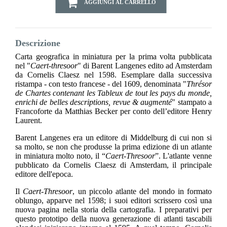
AGGIUNGI AL CARRELLO
Descrizione
Carta geografica in miniatura per la prima volta pubblicata
nel "
Caert-thresoor
" di Barent Langenes edito ad Amsterdam
da Cornelis Claesz nel 1598. Esemplare dalla successiva
ristampa - con testo francese - del 1609, denominata "
Thrésor
de Chartes contenant les Tableux de tout les pays du monde,
enrichi de belles descriptions, revue & augmenté
" stampato a
Francoforte da Matthias Becker per conto dell’editore Henry
Laurent.
Barent Langenes era un editore di Middelburg di cui non si
sa molto, se non che produsse la prima edizione di un atlante
in miniatura molto noto, il “
Caert-Thresoor
”. L'atlante venne
pubblicato da Cornelis Claesz di Amsterdam, il principale
editore dell'epoca.
Il
Caert-Thresoor
, un piccolo atlante del mondo in formato
oblungo, apparve nel 1598; i suoi editori scrissero così una
nuova pagina nella storia della cartografia. I preparativi per
questo prototipo della nuova generazione di atlanti tascabili