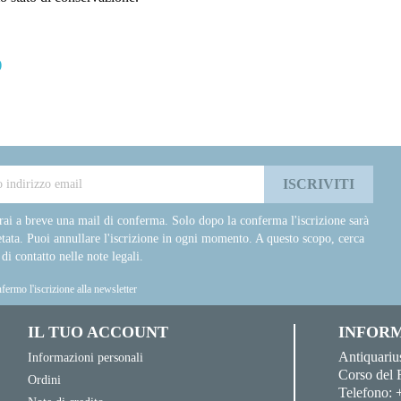
)
rai a breve una mail di conferma. Solo dopo la conferma l'iscrizione sarà
tata. Puoi annullare l'iscrizione in ogni momento. A questo scopo, cerca
 di contatto nelle note legali.
fermo l'iscrizione alla newsletter
IL TUO ACCOUNT
INFORM
Antiquariu
Informazioni personali
Corso del 
Ordini
Telefono: