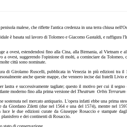
penisola malese, che riflette l'antica credenza in una terra chiusa nell'
dale è basata sul lavoro di Tolomeo e Giacomo Gastaldi, e raffigura l'I
e a ovest, estendendosi fino alla Cina, alla Birmania, al Vietnam e a
ovo a ovest, suggerendo l'opinione di molti, a cominciare da Tolomeo,
 molte città sono nominate.
ura di Girolamo Ruscelli, pubblicata in Venezia in più edizioni tra il
sonalmente anche queste mappe, che vennero incise dai fratelli Livio e
 lastra e successivamente tagliate; questo il motivo per cui il segno d
atlante moderno fino alla prima versione del
Theatrum
Orbis Terrarum
ne sostenuta nel mercato antiquario. L'opera infatti ebbe una prima st
e da Giordano Ziletti (due nel 1564 e una del 1574), mentre nel 1597 v
luce le due edizioni curate da Giuseppe Rosaccio e stampate dagli
 planisfero e dei continenti di Rosaccio.
o stato di conservazione.