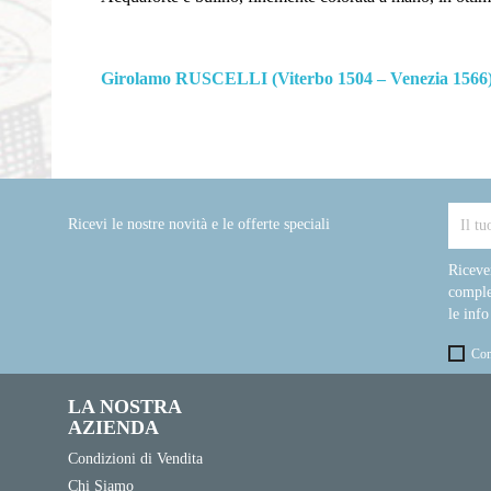
Girolamo RUSCELLI (Viterbo 1504 – Venezia 1566
Ricevi le nostre novità e le offerte speciali
Riceve
comple
le info
Con
LA NOSTRA
AZIENDA
Condizioni di Vendita
Chi Siamo