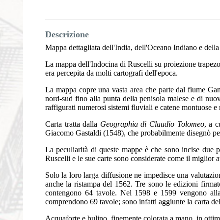
Descrizione
Mappa dettagliata dell'India, dell'Oceano Indiano e della 
La mappa dell'Indocina di Ruscelli su proiezione trapezoi
era percepita da molti cartografi dell'epoca.
La mappa copre una vasta area che parte dal fiume Gang
nord-sud fino alla punta della penisola malese e di nu
raffigurati numerosi sistemi fluviali e catene montuose e
Carta tratta dalla
Geographia di Claudio Tolomeo
, a c
Giacomo Gastaldi (1548), che probabilmente disegnò per
La peculiarità di queste mappe è che sono incise due per
Ruscelli e le sue carte sono considerate come il miglior 
Solo la loro larga diffusione ne impedisce una valutazio
anche la ristampa del 1562. Tre sono le edizioni firmat
contengono 64 tavole. Nel 1598 e 1599 vengono alla 
comprendono 69 tavole; sono infatti aggiunte la carta del
Acquaforte e bulino, finemente colorata a mano, in ottim