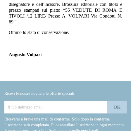
disegnatore e dell’incisore. Brossura editoriale con titolo e
prezzo stampati sul piatto “55 VEDUTE DI ROMA E
TIVOLI /12 LIRE/ Presso A. VOLPARI Via Condotti N.
69”
Ottimo lo stato di conservazione.
Augusto Volpari
Ricevi le nostre novità e le offerte speciali
Riceverai a breve una mail di conferma. Solo dopo la conferma
l'iscrizione sarà completata. Puoi annullare l'iscrizione in ogni momento.
A questo scopo, cerca le info di contatto nelle note legali.