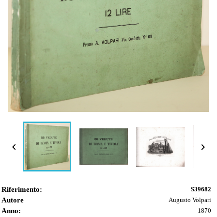


Riferimento:
S39682
Autore
Augusto Volpari
Anno:
1870