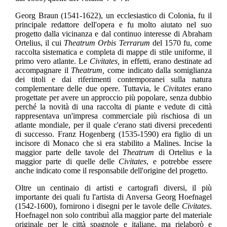
Georg Braun (1541-1622), un ecclesiastico di Colonia, fu il
principale redattore dell'opera e fu molto aiutato nel suo
progetto dalla vicinanza e dal continuo interesse di Abraham
Ortelius, il cui
Theatrum Orbis Terrarum
del 1570 fu, come
raccolta sistematica e completa di mappe di stile uniforme, il
primo vero atlante. Le
Civitates,
in effetti, erano destinate ad
accompagnare il
Theatrum,
come indicato dalla somiglianza
dei titoli e dai riferimenti contemporanei sulla natura
complementare delle due opere. Tuttavia, le
Civitates
erano
progettate per avere un approccio più popolare, senza dubbio
perché la novità di una raccolta di piante e vedute di città
rappresentava un'impresa commerciale più rischiosa di un
atlante mondiale, per il quale c'erano stati diversi precedenti
di successo. Franz Hogenberg (1535-1590) era figlio di un
incisore di Monaco che si era stabilito a Malines. Incise la
maggior parte delle tavole del
Theatrum
di Ortelius e la
maggior parte di quelle delle
Civitates
, e potrebbe essere
anche indicato come il responsabile dell'origine del progetto.
Oltre un centinaio di artisti e cartografi diversi, il più
importante dei quali fu l'artista di Anversa Georg Hoefnagel
(1542-1600), fornirono i disegni per le tavole delle
Civitates
.
Hoefnagel non solo contribuì alla maggior parte del materiale
originale per le città spagnole e italiane, ma rielaborò e