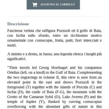
AGGIUNGI AL CARRELLO
Descrizione
Fascinosa veduta che raffigura Pozzuoli ed il golfo di Baia,
con Ischia sullo sfondo, entro un ricchissimo motivo
ornamentale con cornucopie, frutta, putti, fiori intrecciati e
nastri.
A sinistra e a destra, in basso, una legenda elenca i luoghi più
significativi.
"Their travels led Georg Hoefnagel and his companion
Ortelius (left, on a knoll) to the Gulf of Baia. Complementing
the two engravings in volume II, this view is seen from an
elevated point in the east and shows Pozzuoli in the
foreground (T) together with the islands of Procida (C) and
Ischia (D), the castle of Baia (F-G), the mountain with the
Grotto of the Camaean Sybil (O), Lake Averno (P) and the
temple of Jupiter (Y), flanked by curving cornucopias
overflowing with the abundant gifts of nature in this