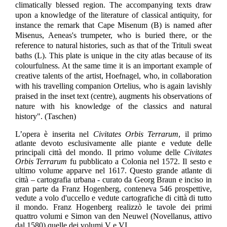
climatically blessed region. The accompanying texts draw
upon a knowledge of the literature of classical antiquity, for
instance the remark that Cape Misenum (B) is named after
Misenus, Aeneas's trumpeter, who is buried there, or the
reference to natural histories, such as that of the Trituli sweat
baths (L). This plate is unique in the city atlas because of its
colourfulness. At the same time it is an important example of
creative talents of the artist, Hoefnagel, who, in collaboration
with his travelling companion Ortelius, who is again lavishly
praised in the inset text (centre), augments his observations of
nature with his knowledge of the classics and natural
history". (Taschen)
L’opera è inserita nel
Civitates Orbis Terrarum
, il primo
atlante devoto esclusivamente alle piante e vedute delle
principali città del mondo. Il primo volume delle
Civitates
Orbis Terrarum
fu pubblicato a Colonia nel 1572. Il sesto e
ultimo volume apparve nel 1617. Questo grande atlante di
città – cartografia urbana - curato da Georg Braun e inciso in
gran parte da Franz Hogenberg, conteneva 546 prospettive,
vedute a volo d'uccello e vedute cartografiche di città di tutto
il mondo. Franz Hogenberg realizzò le tavole dei primi
quattro volumi e Simon van den Neuwel (Novellanus, attivo
dal 1580) quelle dei volumi V e VI.