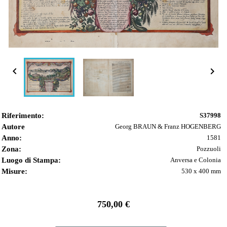


Riferimento:
S37998
Autore
Georg BRAUN & Franz HOGENBERG
Anno:
1581
Zona:
Pozzuoli
Luogo di Stampa:
Anversa e Colonia
Misure:
530 x 400 mm
750,00 €