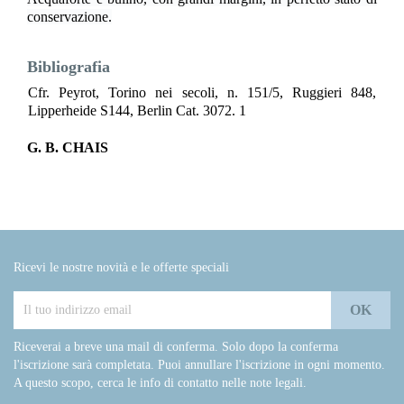
conservazione.
Bibliografia
Cfr. Peyrot, Torino nei secoli, n. 151/5, Ruggieri 848,
Lipperheide S144, Berlin Cat. 3072. 1
G. B. CHAIS
Ricevi le nostre novità e le offerte speciali
Riceverai a breve una mail di conferma. Solo dopo la conferma
l'iscrizione sarà completata. Puoi annullare l'iscrizione in ogni momento.
A questo scopo, cerca le info di contatto nelle note legali.