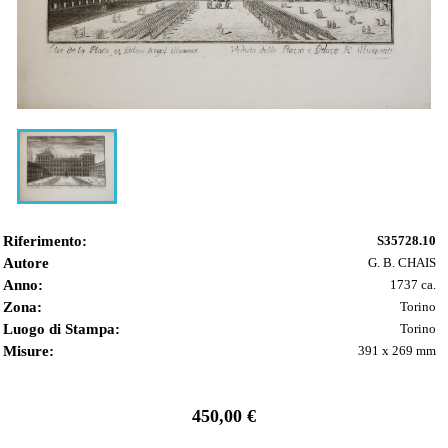
Riferimento:
S35728.10
Autore
G. B. CHAIS
Anno:
1737 ca.
Zona:
Torino
Luogo di Stampa:
Torino
Misure:
391 x 269 mm
450,00 €