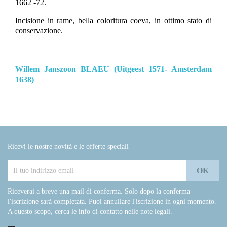
1662 -72.
Incisione in rame, bella coloritura coeva, in ottimo stato di
conservazione.
Willem Janszoon BLAEU (Uitgeest 1571- Amsterdam
1638)
Ricevi le nostre novità e le offerte speciali
Riceverai a breve una mail di conferma. Solo dopo la conferma
l'iscrizione sarà completata. Puoi annullare l'iscrizione in ogni momento.
A questo scopo, cerca le info di contatto nelle note legali.