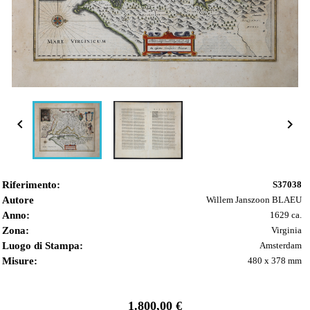


Riferimento:
S37038
Autore
Willem Janszoon BLAEU
Anno:
1629 ca.
Zona:
Virginia
Luogo di Stampa:
Amsterdam
Misure:
480 x 378 mm
1.800,00 €