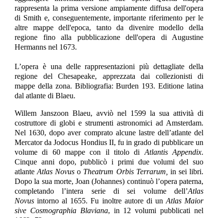
rappresenta la prima versione ampiamente diffusa dell'opera
di Smith e, conseguentemente, importante riferimento per le
altre mappe dell'epoca, tanto da divenire modello della
regione fino alla pubblicazione dell'opera di Augustine
Hermanns nel 1673.
L’opera è una delle rappresentazioni più dettagliate della
regione del Chesapeake, apprezzata dai collezionisti di
mappe della zona. Bibliografia: Burden 193. Editione latina
dal atlante di Blaeu.
Willem Janszoon Blaeu, avviò nel 1599 la sua attività di
costruttore di globi e strumenti astronomici ad Amsterdam.
Nel 1630, dopo aver comprato alcune lastre dell’atlante del
Mercator da Jodocus Hondius II, fu in grado di pubblicare un
volume di 60 mappe con il titolo di
Atlantis Appendix
.
Cinque anni dopo, pubblicò i primi due volumi del suo
atlante
Atlas Novus
o
Theatrum Orbis Terrarum,
in sei libri.
Dopo la sua morte, Joan (Johannes) continuò l’opera paterna,
completando l’intera serie di sei volume dell’
Atlas
Novus
intorno al 1655. Fu inoltre autore di un
Atlas Maior
sive Cosmographia Blaviana
, in 12 volumi pubblicati nel