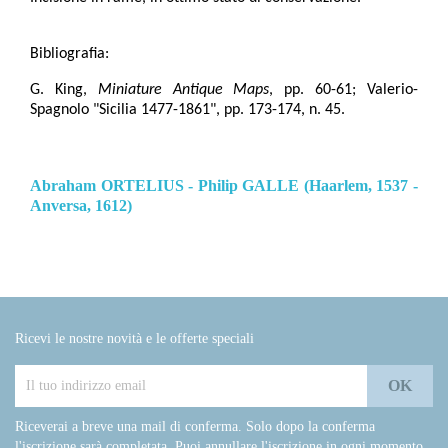
Bibliografia:
G. King,
Miniature Antique Maps
, pp. 60-61; Valerio-
Spagnolo "Sicilia 1477-1861", pp. 173-174, n. 45.
Abraham ORTELIUS - Philip GALLE (Haarlem, 1537 -
Anversa, 1612)
Ricevi le nostre novità e le offerte speciali
Riceverai a breve una mail di conferma. Solo dopo la conferma
l'iscrizione sarà completata. Puoi annullare l'iscrizione in ogni momento.