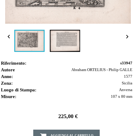


Riferimento:
s33947
Autore
Abraham ORTELIUS - Philip GALLE
Anno:
1577
Zona:
Sicilia
Luogo di Stampa:
Anversa
Misure:
107 x 80 mm
225,00 €
AGGIUNGI AL CARRELLO