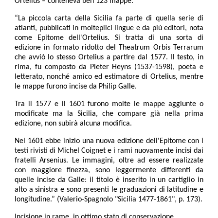
Ortelius – conteneva ben 123 mappe.
“La piccola carta della Sicilia fa parte di quella serie di
atlanti, pubblicati in molteplici lingue e da più editori, nota
come Epitome dell'Ortelius. Si tratta di una sorta di
edizione in formato ridotto del Theatrum Orbis Terrarum
che avviò lo stesso Ortelius a partire dal 1577. Il testo, in
rima, fu composto da Pieter Heyns (1537-1598), poeta e
letterato, nonché amico ed estimatore di Ortelius, mentre
le mappe furono incise da Philip Galle.
Tra il 1577 e il 1601 furono molte le mappe aggiunte o
modificate ma la Sicilia, che compare già nella prima
edizione, non subirà alcuna modifica.
Nel 1601 ebbe inizio una nuova edizione dell'Epitome con i
testi rivisti di Michel Coignet e i rami nuovamente incisi dai
fratelli Arsenius. Le immagini, oltre ad essere realizzate
con maggiore finezza, sono leggermente differenti da
quelle incise da Galle: il titolo è inserito in un cartiglio in
alto a sinistra e sono presenti le graduazioni di latitudine e
longitudine.” (Valerio-Spagnolo "Sicilia 1477-1861", p. 173).
Incisione in rame, in ottimo stato di conservazione.