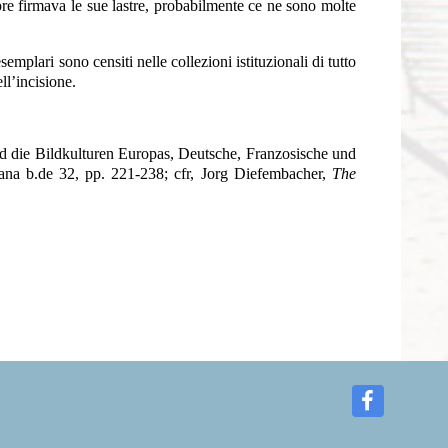
e firmava le sue lastre, probabilmente ce ne sono molte
plari sono censiti nelle collezioni istituzionali di tutto
ll’incisione.
nd die Bildkulturen Europas, Deutsche, Franzosische und
na b.de 32, pp. 221-238; cfr, Jorg Diefembacher,
The