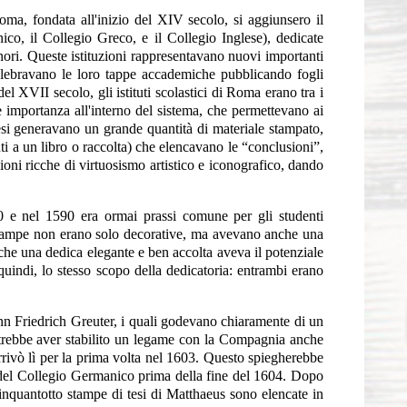
oma, fondata all'inizio del XIV secolo, si aggiunsero il
co, il Collegio Greco, e il Collegio Inglese), dedicate
minori. Queste istituzioni rappresentavano nuovi importanti
 celebravano le loro tappe accademiche pubblicando fogli
del XVII secolo, gli istituti scolastici di Roma erano tra i
e importanza all'interno del sistema, che permettevano ai
tesi generavano un grande quantità di materiale stampato,
ti a un libro o raccolta) che elencavano le “conclusioni”,
ioni ricche di virtuosismo artistico e iconografico, dando
80 e nel 1590 era ormai prassi comune per gli studenti
 stampe non erano solo decorative, ma avevano anche una
o che una dedica elegante e ben accolta aveva il potenziale
uindi, lo stesso scopo della dedicatoria: entrambi erano
hann Friedrich Greuter, i quali godevano chiaramente di un
potrebbe aver stabilito un legame con la Compagnia anche
rrivò lì per la prima volta nel 1603. Questo spiegherebbe
e del Collegio Germanico prima della fine del 1604. Dopo
inquantotto stampe di tesi di Matthaeus sono elencate in