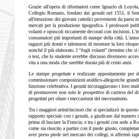
Grazie all'opera di riformatori come Ignazio di Loyola,
Collegio Romano, fondato dai gesuiti nel 1551, il Semi
all'istruzione dei giovani cattolici provenienti da paesi 
mercati per la produzione tipografica. I professori pub
volanti e opuscoli riccamente decorati con incisioni. L'imp
consumatori più importanti di stampe della città. L'anno
ragazzi più dotati e talentuosi di mostrare la loro eloq
nonché il più elaborato. I “fogli volanti” (termine che s
o tesi, che lo studente avrebbe discusso divennero access
vita a una moda che sarebbe durata più di cento anni.
Le stampe progettate e realizzate appositamente per d
commissionare composizioni araldico-allegoriche grandi
funzione celebrativa. I gesuiti incoraggiavano i loro stud
di promuovere non solo le prospettive di carriera del d
progettati per oliare i meccanismi del mecenatismo.
Tra i maggiori artisti/incisori che si specializzò in que
rapporto speciale con i gesuiti, a giudicare dal numero
prima di lasciare la Francia; e tra i gesuiti con sede a
come sia riuscito a partire con il piede giusto, comple
aver preso piede nel mercato dei collegi, si affermò ra