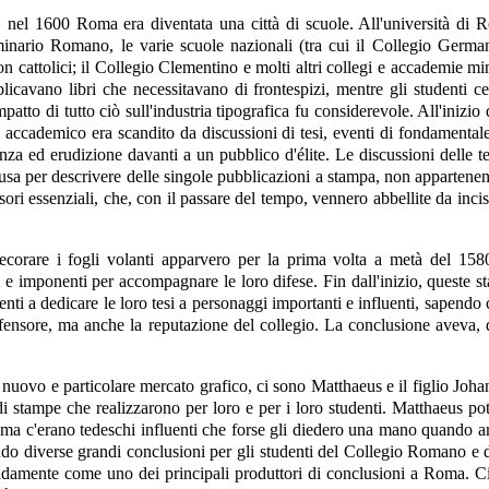
 nel 1600 Roma era diventata una città di scuole. All'università di R
nario Romano, le varie scuole nazionali (tra cui il Collegio Germani
non cattolici; il Collegio Clementino e molti altri collegi e accademie 
blicavano libri che necessitavano di frontespizi, mentre gli studenti
atto di tutto ciò sull'industria tipografica fu considerevole. All'inizio 
 accademico era scandito da discussioni di tesi, eventi di fondamental
uenza ed erudizione davanti a un pubblico d'élite. Le discussioni delle 
i usa per descrivere delle singole pubblicazioni a stampa, non appartenen
ori essenziali, che, con il passare del tempo, vennero abbellite da incis
ecorare i fogli volanti apparvero per la prima volta a metà del 15
 e imponenti per accompagnare le loro difese. Fin dall'inizio, queste
enti a dedicare le loro tesi a personaggi importanti e influenti, sapend
ifensore, ma anche la reputazione del collegio. La conclusione aveva, q
sto nuovo e particolare mercato grafico, ci sono Matthaeus e il figlio Jo
 di stampe che realizzarono per loro e per i loro studenti. Matthaeus 
 Roma c'erano tedeschi influenti che forse gli diedero una mano quando a
tando diverse grandi conclusioni per gli studenti del Collegio Romano 
pidamente come uno dei principali produttori di conclusioni a Roma. C