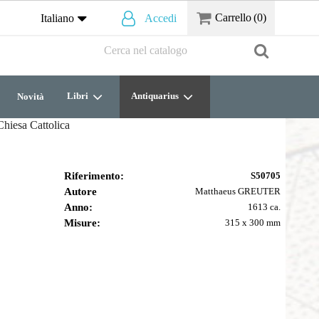
Carrello
(0)
Italiano
Accedi
Libri
Antiquarius
Novità
 Chiesa Cattolica
Riferimento:
S50705
Autore
Matthaeus GREUTER
Anno:
1613 ca.
Misure:
315 x 300 mm