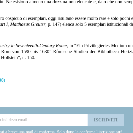
iù. Ne esistono almeno una dozzina non elencate e, dato che non sempr
cospicuo di esemplari, oggi risultano essere molto rare e solo pochi esem
art I, Matthaeus Greuter
, p. 147) elenca solo 5 esemplari istituzionali de
dustry in Seventeenth-Century Rome
, in “Ein Priviilegiertes Medium u
n Rom von 1590 bis 1630” Ròmische Studien der Bibliotheca Hertzia
Hollstein”, n. 150.
38)
rai a breve una mail di conferma. Solo dopo la conferma l'iscrizione sarà