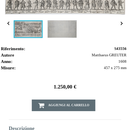


Riferimento:
S43556
Autore
Matthaeus GREUTER
Anno:
1608
Misure:
457 x 275 mm
1.250,00 €
AGGIUNGI AL CARRELLO
Descrizione