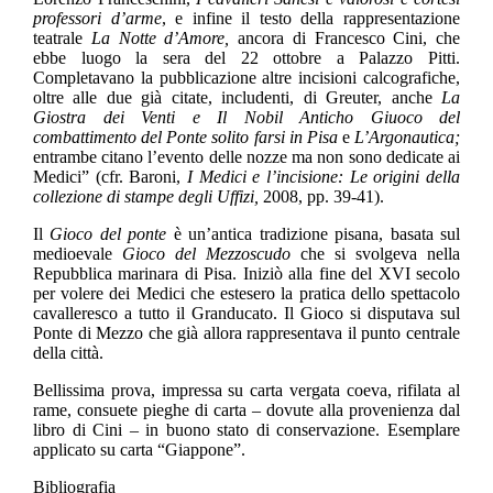
professori d’arme
, e infine il testo della rappresentazione
teatrale
La Notte d’Amore,
ancora di Francesco Cini, che
ebbe luogo la sera del 22 ottobre a Palazzo Pitti.
Completavano la pubblicazione altre incisioni calcografiche,
oltre alle due già citate, includenti, di Greuter, anche
La
Giostra dei Venti
e Il Nobil Anticho Giuoco del
combattimento del Ponte solito farsi in Pisa
e
L’Argonautica;
entrambe citano l’evento delle nozze ma non sono dedicate ai
Medici” (cfr. Baroni,
I Medici e l’incisione: Le origini della
collezione di stampe degli Uffizi,
2008, pp. 39-41).
Il
Gioco del ponte
è un’antica tradizione pisana, basata sul
medioevale
Gioco del Mezzoscudo
che si svolgeva nella
Repubblica marinara di Pisa. Iniziò alla fine del XVI secolo
per volere dei Medici che estesero la pratica dello spettacolo
cavalleresco a tutto il Granducato. Il Gioco si disputava sul
Ponte di Mezzo che già allora rappresentava il punto centrale
della città.
Bellissima prova, impressa su carta vergata coeva, rifilata al
rame, consuete pieghe di carta – dovute alla provenienza dal
libro di Cini – in buono stato di conservazione. Esemplare
applicato su carta “Giappone”.
Bibliografia