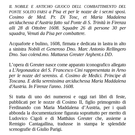
IL NOBILE E ANTICHO GIUOCO DELL COMBATTIMENTO DEL
a Pisa et per le nozze de i ser.mi sposi.
PONTE SOLITO FARSI
Cosimo de Med. Pr. Di Tosc, et Maria Madalena
arciduchessa d’Austria fatto sul Ponte di S. Trinità in Firenza
alli 28 di Ottobre 1608. Squadre 26 di persone 30 per
squadra, Venuti da Pisa per combattere.
Acquaforte e bulino, 1608, firmata e dedicata in lastra in alto
a sinistra
Nobili et Generoso Dno. Marc Antonio Rellingero
Dno. Suo colend.mo. Mattaeus Greuter Arghent.s DD
.
L’opera di Greuter nasce come apparato iconografico allegato
a
L'Argonautica del S. Francesco Cini rappresentata in Arno
per le nozze del sereniss. d. Cosimo de Medici. Principe di
Toscana. E della serenissima arciduchessa Maria Maddalena
d'Austria. In Firenze l'anno. 1608.
Si tratta di uno dei numerosi e oggi rari libri di feste,
pubblicati per le nozze di Cosimo II, figlio primogenito di
Ferdinando con Maria Maddalena d’Austria, per i quali
abbonda la documentazione figurata soprattutto per merito di
Ludovico Cigoli e di Matthäus Greuter che, assieme a
Remigio Cantagallina, tradusse in stampa le splendide
scenografie di Giulio Parigi.