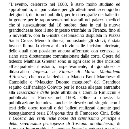
“L’evento, celebrato nel 1608, è stato molto studiato ed
approfondito, in particolare per gli allestimenti scenografici
dei giochi, dei tornei pubblici, per le coreografie dei balletti e
in genere per le rappresentazioni teatrali nei palazzi medicei
che si susseguirono dal 18 ottobre, data in cui la nuova
granduchessa fece il suo ingresso trionfale in Firenze, fino al
5 novembre, con la Giostra del Saracino disputata in Piazza
Santa Croce. Meno fruttuosa, nonostante gli sforzi, è stata
invece finora la ricerca d’archivio sulle incisioni derivate,
delle quali non possiamo ancora affermare con certezza se
siano state direttamente commissionate dalla corte. Opera del
tedesco Matthaüs Greuter sono in ogni caso le due incisioni
all’acquaforte illustranti, rispettivamente, il grandioso e
didascalico
Ingresso a Firenze di Maria Maddalena
d’Austria
, che reca la dedica a Matteo Botti Marchese di
Campiglia e “Maggior Duomo maggiore” del Granduca
seguito dall’analogo Convito per le nozze allegate entrambe
alla
Descrizione delle feste
attribuita a Camillo Rinuccini e
pubblicata a Firenze nel 1608. Oltre a queste, la
pubblicazione includeva anche le descrizioni singole con i
testi delle opere teatrali e dei balletti realizzati durante quei
festeggiamenti ossia
L’Argonautica
di Francesco Cini,
Ballo
e Giostra dei Venti nelle nozze del serenissimo principe e
della serenissima principessa di Toscana arciduchessa
, di
Lorenzo Franceschini,
I cavalieri Sanesi e valorosi e cortesi