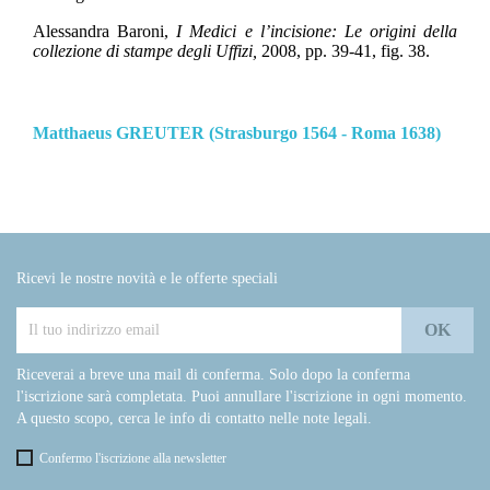
Alessandra Baroni,
I Medici e l’incisione: Le origini della
collezione di stampe degli Uffizi,
2008, pp. 39-41, fig. 38.
Matthaeus GREUTER (Strasburgo 1564 - Roma 1638)
Ricevi le nostre novità e le offerte speciali
Riceverai a breve una mail di conferma. Solo dopo la conferma
l'iscrizione sarà completata. Puoi annullare l'iscrizione in ogni momento.
A questo scopo, cerca le info di contatto nelle note legali.
Confermo l'iscrizione alla newsletter