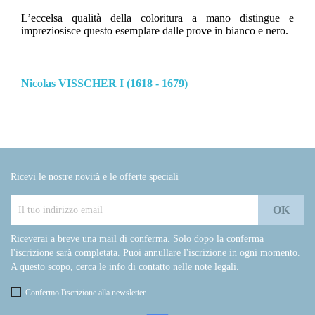
L’eccelsa qualità della coloritura a mano distingue e
impreziosisce questo esemplare dalle prove in bianco e nero.
Nicolas VISSCHER I (1618 - 1679)
Ricevi le nostre novità e le offerte speciali
Riceverai a breve una mail di conferma. Solo dopo la conferma
l'iscrizione sarà completata. Puoi annullare l'iscrizione in ogni momento.
A questo scopo, cerca le info di contatto nelle note legali.
Confermo l'iscrizione alla newsletter