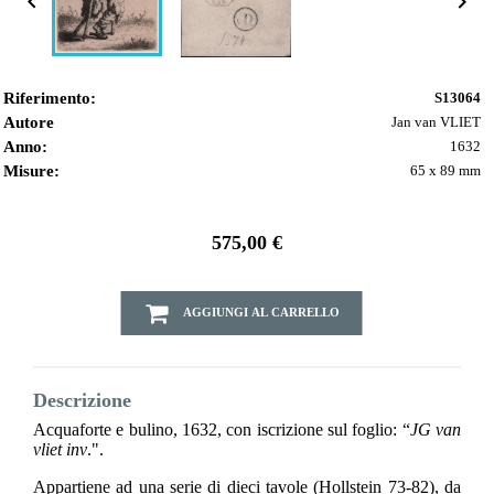


Riferimento:
S13064
Autore
Jan van VLIET
Anno:
1632
Misure:
65 x 89 mm
575,00 €
AGGIUNGI AL CARRELLO
Descrizione
Acquaforte e bulino, 1632, con iscrizione sul foglio: “
JG van
vliet inv
.".
Appartiene ad una serie di dieci tavole (Hollstein 73-82), da