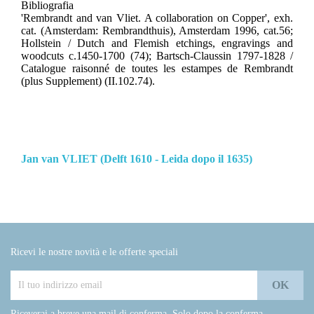
Bibliografia
'Rembrandt and van Vliet. A collaboration on Copper', exh.
cat. (Amsterdam: Rembrandthuis), Amsterdam 1996, cat.56;
Hollstein / Dutch and Flemish etchings, engravings and
woodcuts c.1450-1700 (74); Bartsch-Claussin 1797-1828 /
Catalogue raisonné de toutes les estampes de Rembrandt
(plus Supplement) (II.102.74).
Jan van VLIET (Delft 1610 - Leida dopo il 1635)
Ricevi le nostre novità e le offerte speciali
Riceverai a breve una mail di conferma. Solo dopo la conferma