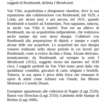
soggetti di Rembrandt, definita
I Mendicanti.
Van Vliet, acquafortista e disegnatore olandese, deve la sua
reputazione alla collaborazione con Rembrandt, dal 1629, a
Leida, per alcuni anni, e poi ancora, nel 1631, quando
Rembrandt si trasferì ad Amsterdam. Non sappiamo, tuttavia,
se anche van Vliet si trasferì. Non era un allievo di
Rembrandt, ma un acquafortista indipendente, che realizzava
anche stampe dai suoi stessi disegni. Collaborò con
Rembrandt alla preparazione di dipinti, e stampe e copiò
alcune delle sue acqueforti. Le acqueforti dai suoi disegni
vennero realizzate nello stesso periodo in cui lavorò per
Rembrandt, come si evince da data e firma. Alcune derivano,
tematicamente, da Rembrandt, ad esempio la serie
I
Mendicanti
(1632), soggetto inciso dal maestro nel 1630
circa. I soggetti preferiti da Van Vliet erano presi dalla vita
quotidiana: contadini, giocatori di carte, artigiani e bordelli.
Tuttavia, la sua opera è priva della forza che emanano le
opere di artisti come Adriaen van Ostade, Jan Miense
Molenaer e Cornelis Dusart.
Esemplare appartenuto alle collezioni di Nagler (Lugt 2529);
Baron von Derschau (Lugt 2510); Gabinetto delle Stampe di
Berlino (Lugt 1606).