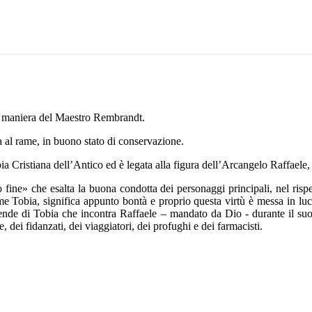
la maniera del Maestro Rembrandt.
ta al rame, in buono stato di conservazione.
bia Cristiana dell’Antico ed è legata alla figura dell’Arcangelo Raffaele,
 fine» che esalta la buona condotta dei personaggi principali, nel risp
me Tobia, significa appunto bontà e proprio questa virtù è messa in luce
icende di Tobia che incontra Raffaele – mandato da Dio - durante il su
, dei fidanzati, dei viaggiatori, dei profughi e dei farmacisti.