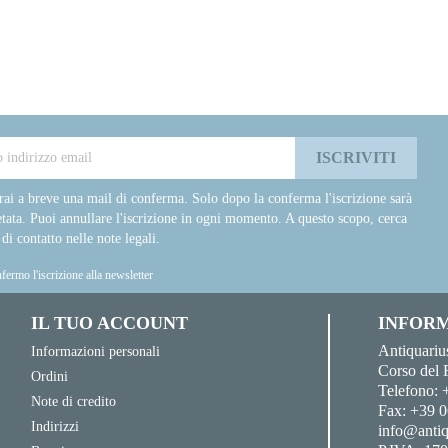
rai a breve una mail di conferma. Solo dopo la conferma l'iscrizione sarà
tata. Puoi annullare l'iscrizione in ogni momento. A questo scopo, cerca
 di contatto nelle note legali.
fermo l'iscrizione alla newsletter
IL TUO ACCOUNT
INFORM
Antiquariu
Informazioni personali
Corso del 
Ordini
Telefono:
Note di credito
Fax:
+39 0
Indirizzi
info@antiq