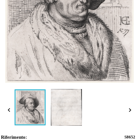


Riferimento:
S8652