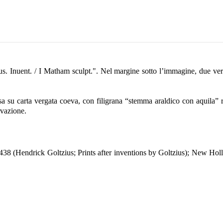
us. Inuent. / I Matham sculpt.". Nel margine sotto l’immagine, due ver
sa su carta vergata coeva, con filigrana “stemma araldico con aquila” ri
rvazione.
38 (Hendrick Goltzius; Prints after inventions by Goltzius); New Hol