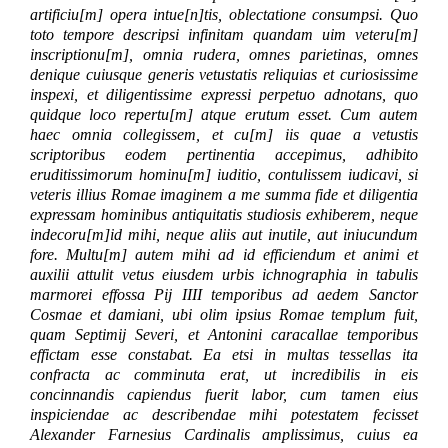
artificiu[m] opera intue[n]tis, oblectatione consumpsi. Quo
toto tempore descripsi infinitam quandam uim veteru[m]
inscriptionu[m], omnia rudera, omnes parietinas, omnes
denique cuiusque generis vetustatis reliquias et curiosissime
inspexi, et diligentissime expressi perpetuo adnotans, quo
quidque loco repertu[m] atque erutum esset. Cum autem
haec omnia collegissem, et cu[m] iis quae a vetustis
scriptoribus eodem pertinentia accepimus, adhibito
eruditissimorum hominu[m] iuditio, contulissem iudicavi, si
veteris illius Romae imaginem a me summa fide et diligentia
expressam hominibus antiquitatis studiosis exhiberem, neque
indecoru[m]id mihi, neque aliis aut inutile, aut iniucundum
fore. Multu[m] autem mihi ad id efficiendum et animi et
auxilii attulit vetus eiusdem urbis ichnographia in tabulis
marmorei effossa Pij IIII temporibus ad aedem Sanctor
Cosmae et damiani, ubi olim ipsius Romae templum fuit,
quam Septimij Severi, et Antonini caracallae temporibus
effictam esse constabat. Ea etsi in multas tessellas ita
confracta ac comminuta erat, ut incredibilis in eis
concinnandis capiendus fuerit labor, cum tamen eius
inspiciendae ac describendae mihi potestatem fecisset
Alexander Farnesius Cardinalis amplissimus, cuius ea