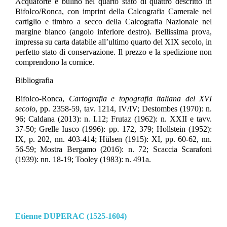
Acquaforte e bulino nel quarto stato di quattro descritto in
Bifolco/Ronca, con imprint della Calcografia Camerale nel
cartiglio e timbro a secco della Calcografia Nazionale nel
margine bianco (angolo inferiore destro). Bellissima prova,
impressa su carta databile all’ultimo quarto del XIX secolo, in
perfetto stato di conservazione. Il prezzo e la spedizione non
comprendono la cornice.
Bibliografia
Bifolco-Ronca,
Cartografia e topografia italiana del XVI
secolo
, pp. 2358-59, tav. 1214, IV/IV; Destombes (1970): n.
96; Caldana (2013): n. I.12; Frutaz (1962): n. XXII e tavv.
37-50; Grelle Iusco (1996): pp. 172, 379; Hollstein (1952):
IX, p. 202, nn. 403-414; Hülsen (1915): XI, pp. 60-62, nn.
56-59; Mostra Bergamo (2016): n. 72; Scaccia Scarafoni
(1939): nn. 18-19; Tooley (1983): n. 491a.
Etienne DUPERAC (1525-1604)