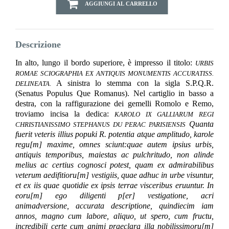
AGGIUNGI AL CARRELLO
Descrizione
In alto, lungo il bordo superiore, è impresso il titolo:
URBIS
ROMAE SCIOGRAPHIA EX ANTIQUIS MONUMENTIS ACCURATISS.
A sinistra lo stemma con la sigla S.P.Q.R.
DELINEATA
.
(Senatus Populus Que Romanus). Nel cartiglio in basso a
destra, con la raffigurazione dei gemelli Romolo e Remo,
troviamo incisa la dedica:
KAROLO IX GALLIARUM REGI
Quanta
CHRISTIANISSIMO STEPHANUS DU PERAC PARISIENSIS
fuerit veteris illius popuki R. potentia atque amplitudo, karole
regu[m] maxime, omnes sciunt:quae autem ipsius urbis,
antiquis temporibus, maiestas ac pulchritudo, non alinde
melius ac certius cognosci potest, quam ex admirabilibus
veterum aedifitioru[m] vestigiis, quae adhuc in urbe visuntur,
et ex iis quae quotidie ex ipsis terrae visceribus eruuntur. In
eoru[m] ego diligenti p[er] vestigatione, acri
animadversione, accurata descriptione, quindiecim iam
annos, magno cum labore, aliquo, ut spero, cum fructu,
incredibili certe cum animi praeclara illa nobilissimoru[m]