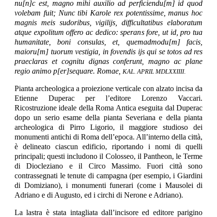
nu[n]c est, magno mihi auxilio ad perficiendu[m] id quod
volebam fuit; Nunc tibi Karole rex potentissime, manus hoc
magnis meis sudoribus, vigilijs, difficultatibus elaboratum
atque expolitum offero ac dedico: sperans fore, ut id, pro tua
humanitate, boni consulas, et, quemadmodu[m] facis,
maioru[m] tuorum vestigia, in fovendis ijs qui se totos ad res
praeclaras et cognitu dignas conferunt, magno ac plane
regio animo p[er]sequare. Romae,
KAL. APRIL MDLXXIIII
.
Pianta archeologica a proiezione verticale con alzato incisa da
Etienne Duperac per l’editore Lorenzo Vaccari.
Ricostruzione ideale della Roma Antica eseguita dal Duperac
dopo un serio esame della pianta Severiana e della pianta
archeologica di Pirro Ligorio, il maggiore studioso dei
monumenti antichi di Roma dell’epoca. All’interno della città,
è delineato ciascun edificio, riportando i nomi di quelli
principali; questi includono il Colosseo, il Pantheon, le Terme
di Diocleziano e il Circo Massimo. Fuori città sono
contrassegnati le tenute di campagna (per esempio, i Giardini
di Domiziano), i monumenti funerari (come i Mausolei di
Adriano e di Augusto, ed i circhi di Nerone e Adriano).
La lastra è stata intagliata dall’incisore ed editore parigino