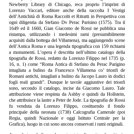
Newberry Library di Chicago, reca proprio l’imprint di
Lorenzo Vaccari, editore anche della raccolta I Vestigi
dell’Antichità di Roma Raccolti et Ritratti in Perspettiva con
ogni diligentia da Stefano Dv Perac Parisino (1575). Tra il
1649 ed il 1660, Gian Giacomo de Rossi ne pubblica una
ristampa, utilizzando i medesimi rami (presumibilmente
acquisiti dalla bottega del Villamena), ma aggiungendo scene
dell’Antica Roma e una legenda tipografica con 159 richiami
a monumenti. L’opera è descritta nell’ultimo catalogo della
tipografia de Rossi, redatto da Lorenzo Filippo nel 1735 (p.
16, n. 1) come “Roma Antica di Stefano du Perac Parigino
intagliata a bulino da Francesco Villamena co’ trionfi de
Romani antichi, intagliati a bulino da Jacopo Lauro in dodici
fogli reali grandi”. Dunque le tavole aggiuntive dei trionfi
sono, secondo il catalogo, incise da Giacomo Lauro. Tale
attribuzione viene respinta da Ashby e quindi da Hollstein,
che attribuisce la lastre a Peter de Jode. La tipografia de Rossi
fu venduta da Lorenzo Filippo, costituendo il fondo
principale della neonata (1738) Calcografia Camerale (poi
Regia, quindi Nazionale e oggi Istituto Centrale per la
Grafica),
luogo in cui sono ancora conservati i rami originali.