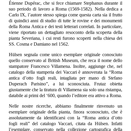
Étienne Dupérac, che si fece chiamare Stephanus durante il
suo periodo di lavoro a Roma (1569-1582). Nella dedica a
Carlo IX, l’autore stesso spiega come questa carta sia il frutto
di quindici anni di studio di tutte le rovine e dei monumenti
della Roma Antica e dei testi letterari correlati. In particolare,
viene riportato un dettagliato resoconto della scoperta della
pianta Severiana, i cui resti furono scoperti nella chiesa dei
SS. Cosma e Damiano nel 1562.
Hülsen segnala come unico esemplare originale conosciuto
quello conservato al British Museum, che reca il nome dello
stampatore Francesco Villamena. Inoltre, aggiunge che, nel
catalogo della stamperia dei Vaccari è annoverata la “Roma
antica d’otto fogli reali, intagliata per mano di Stefano
Duperach Parisino”, a lui sconosciuta. Frutaz obietta
giustamente che la tiratura di Villamena sia solo una ristampa,
databile ai primi del ‘600, quando l’editore era attivo a Roma.
Nelle nostre ricerche, abbiamo finalmente rinvenuto un
esemplare originale della pianta, finora sconosciuto, che è
assolutamente da identificarsi con la “Roma antica d’otto
fogli reali” del catalogo Vaccari, citata da Hülsen. Infatti
l’esemplare, conservato nella collezione cartografica della