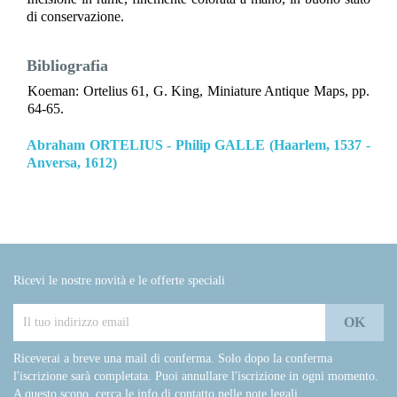
di conservazione.
Bibliografia
Koeman: Ortelius 61, G. King, Miniature Antique Maps, pp.
64-65.
Abraham ORTELIUS - Philip GALLE (Haarlem, 1537 -
Anversa, 1612)
Ricevi le nostre novità e le offerte speciali
Riceverai a breve una mail di conferma. Solo dopo la conferma
l'iscrizione sarà completata. Puoi annullare l'iscrizione in ogni momento.
A questo scopo, cerca le info di contatto nelle note legali.