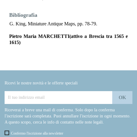
Bibliografia
G. King, Miniature Antique Maps, pp. 78-79.
Pietro Maria MARCHETTI(attivo a Brescia tra 1565 e
1615)
Ricevi le nostre novità e le offerte speciali
Riceverai a breve una mail di conferma. Solo dopo la conferma
l'iscrizione sarà completata. Puoi annullare l'iscrizione in ogni momento.
A questo scopo, cerca le info di contatto nelle note legali.
Confermo l'iscrizione alla newsletter