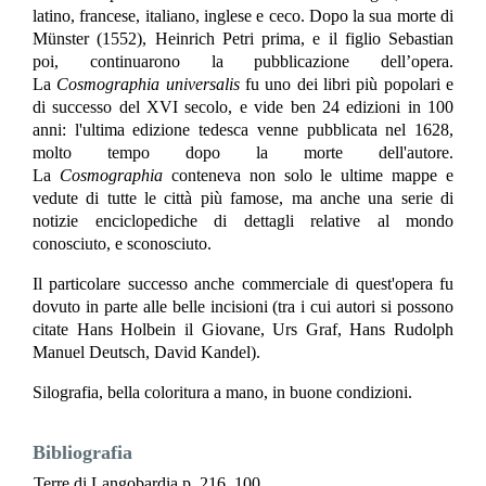
latino, francese, italiano, inglese e ceco. Dopo la sua morte di
Münster (1552), Heinrich Petri prima, e il figlio Sebastian
poi, continuarono la pubblicazione dell’opera.
La
Cosmographia universalis
fu uno dei libri più popolari e
di successo del XVI secolo, e vide ben 24 edizioni in 100
anni: l'ultima edizione tedesca venne pubblicata nel 1628,
molto tempo dopo la morte dell'autore.
La
Cosmographia
conteneva non solo le ultime mappe e
vedute di tutte le città più famose, ma anche una serie di
notizie enciclopediche di dettagli relative al mondo
conosciuto, e sconosciuto.
Il particolare successo anche commerciale di quest'opera fu
dovuto in parte alle belle incisioni (tra i cui autori si possono
citate Hans Holbein il Giovane, Urs Graf, Hans Rudolph
Manuel Deutsch, David Kandel).
Silografia, bella coloritura a mano, in buone condizioni.
Bibliografia
Terre di Langobardia p. 216, 100.