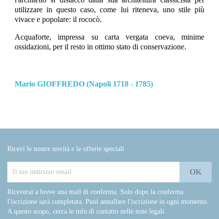
utilizzare in questo caso, come lui riteneva, uno stile più
vivace e popolare: il rococò.
Acquaforte, impressa su carta vergata coeva, minime
ossidazioni, per il resto in ottimo stato di conservazione.
Mario GIOFFREDO (Napoli 1718 - 1785)
Ricevi le nostre novità e le offerte speciali
Riceverai a breve una mail di conferma. Solo dopo la conferma
l'iscrizione sarà completata. Puoi annullare l'iscrizione in ogni momento.
A questo scopo, cerca le info di contatto nelle note legali.