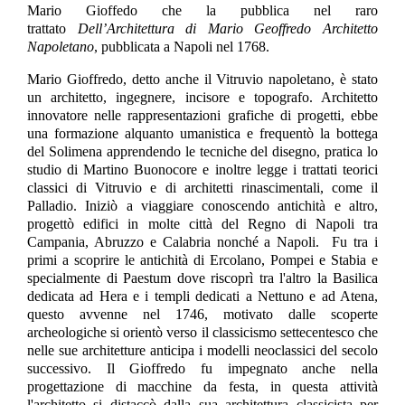
Mario Gioffedo che la pubblica nel raro
trattato
Dell’Architettura di Mario Geoffredo Architetto
Napoletano
, pubblicata a Napoli nel 1768.
Mario Gioffredo, detto anche il Vitruvio napoletano, è stato
un architetto, ingegnere, incisore e topografo. Architetto
innovatore nelle rappresentazioni grafiche di progetti, ebbe
una formazione alquanto umanistica e frequentò la bottega
del Solimena apprendendo le tecniche del disegno, pratica lo
studio di Martino Buonocore e inoltre legge i trattati teorici
classici di Vitruvio e di architetti rinascimentali, come il
Palladio. Iniziò a viaggiare conoscendo antichità e altro,
progettò edifici in molte città del Regno di Napoli tra
Campania, Abruzzo e Calabria nonché a Napoli. Fu tra i
primi a scoprire le antichità di Ercolano, Pompei e Stabia e
specialmente di Paestum dove riscoprì tra l'altro la Basilica
dedicata ad Hera e i templi dedicati a Nettuno e ad Atena,
questo avvenne nel 1746, motivato dalle scoperte
archeologiche si orientò verso il classicismo settecentesco che
nelle sue architetture anticipa i modelli neoclassici del secolo
successivo. Il Gioffredo fu impegnato anche nella
progettazione di macchine da festa, in questa attività
l'architetto si distaccò dalla sua architettura classicista per