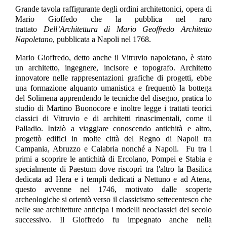
Grande tavola raffigurante degli ordini architettonici, opera di
Mario Gioffedo che la pubblica nel raro
trattato
Dell’Architettura di Mario Geoffredo Architetto
Napoletano
, pubblicata a Napoli nel 1768.
Mario Gioffredo, detto anche il Vitruvio napoletano, è stato
un architetto, ingegnere, incisore e topografo. Architetto
innovatore nelle rappresentazioni grafiche di progetti, ebbe
una formazione alquanto umanistica e frequentò la bottega
del Solimena apprendendo le tecniche del disegno, pratica lo
studio di Martino Buonocore e inoltre legge i trattati teorici
classici di Vitruvio e di architetti rinascimentali, come il
Palladio. Iniziò a viaggiare conoscendo antichità e altro,
progettò edifici in molte città del Regno di Napoli tra
Campania, Abruzzo e Calabria nonché a Napoli. Fu tra i
primi a scoprire le antichità di Ercolano, Pompei e Stabia e
specialmente di Paestum dove riscoprì tra l'altro la Basilica
dedicata ad Hera e i templi dedicati a Nettuno e ad Atena,
questo avvenne nel 1746, motivato dalle scoperte
archeologiche si orientò verso il classicismo settecentesco che
nelle sue architetture anticipa i modelli neoclassici del secolo
successivo. Il Gioffredo fu impegnato anche nella