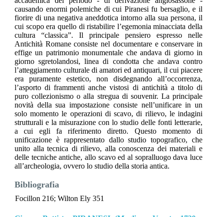
accademica del periodo - di derivazione anglosassone -
causando enormi polemiche di cui Piranesi fu bersaglio, e il
fiorire di una negativa aneddotica intorno alla sua persona, il
cui scopo era quello di ristabilire l’egemonia minacciata della
cultura “classica”. Il principale pensiero espresso nelle
Antichità Romane consiste nel documentare e conservare in
effige un patrimonio monumentale che andava di giorno in
giorno sgretolandosi, linea di condotta che andava contro
l’atteggiamento culturale di amatori ed antiquari, il cui piacere
era puramente estetico, non disdegnando all’occorrenza,
l’asporto di frammenti anche vistosi di antichità a titolo di
puro collezionismo o alla stregua di souvenir. La principale
novità della sua impostazione consiste nell’unificare in un
solo momento le operazioni di scavo, di rilievo, le indagini
strutturali e la misurazione con lo studio delle fonti letterarie,
a cui egli fa riferimento diretto. Questo momento di
unificazione è rappresentato dallo studio topografico, che
unito alla tecnica di rilievo, alla conoscenza dei materiali e
delle tecniche antiche, allo scavo ed al sopralluogo dava luce
all’archeologia, ovvero lo studio della storia antica.
Bibliografia
Focillon 216; Wilton Ely 351