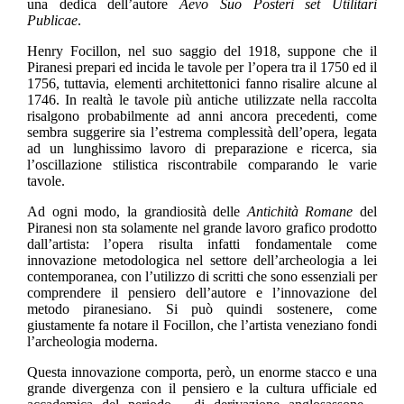
una dedica dell’autore
Aevo Suo Posteri set Utilitari
Publicae
.
Henry Focillon, nel suo saggio del 1918, suppone che il
Piranesi prepari ed incida le tavole per l’opera tra il 1750 ed il
1756, tuttavia, elementi architettonici fanno risalire alcune al
1746. In realtà le tavole più antiche utilizzate nella raccolta
risalgono probabilmente ad anni ancora precedenti, come
sembra suggerire sia l’estrema complessità dell’opera, legata
ad un lunghissimo lavoro di preparazione e ricerca, sia
l’oscillazione stilistica riscontrabile comparando le varie
tavole.
Ad ogni modo, la grandiosità delle
Antichità Romane
del
Piranesi non sta solamente nel grande lavoro grafico prodotto
dall’artista: l’opera risulta infatti fondamentale come
innovazione metodologica nel settore dell’archeologia a lei
contemporanea, con l’utilizzo di scritti che sono essenziali per
comprendere il pensiero dell’autore e l’innovazione del
metodo piranesiano. Si può quindi sostenere, come
giustamente fa notare il Focillon, che l’artista veneziano fondi
l’archeologia moderna.
Questa innovazione comporta, però, un enorme stacco e una
grande divergenza con il pensiero e la cultura ufficiale ed