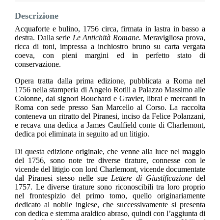
Descrizione
Acquaforte e bulino, 1756 circa, firmata in lastra in basso a
destra. Dalla serie
Le Antichità Romane.
Meravigliosa prova,
ricca di toni, impressa a inchiostro bruno su carta vergata
coeva, con pieni margini ed in perfetto stato di
conservazione.
Opera tratta dalla prima edizione, pubblicata a Roma nel
1756 nella stamperia di Angelo Rotili a Palazzo Massimo alle
Colonne, dai signori Bouchard e Gravier, librai e mercanti in
Roma con sede presso San Marcello al Corso. La raccolta
conteneva un ritratto del Piranesi, inciso da Felice Polanzani,
e recava una dedica a James Caulfield conte di Charlemont,
dedica poi eliminata in seguito ad un litigio.
Di questa edizione originale, che venne alla luce nel maggio
del 1756, sono note tre diverse tirature, connesse con le
vicende del litigio con lord Charlemont, vicende documentate
dal Piranesi stesso nelle sue
Lettere di Giustificazione
del
1757. Le diverse tirature sono riconoscibili tra loro proprio
nel frontespizio del primo tomo, quello originariamente
dedicato al nobile inglese, che successivamente si presenta
con dedica e stemma araldico abraso, quindi con l’aggiunta di