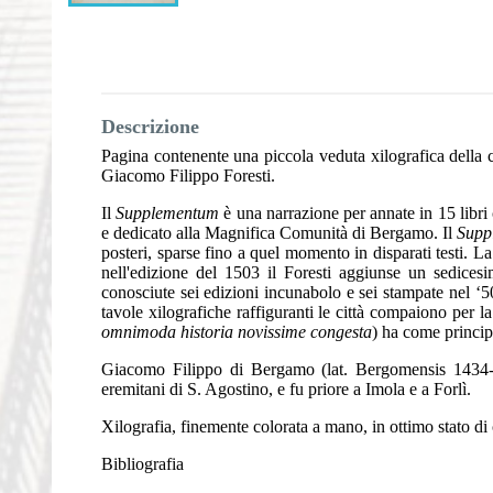
Descrizione
Pagina contenente una piccola veduta xilografica della ci
Giacomo Filippo Foresti.
Il
Supplementum
è una narrazione per annate in 15 libri
e dedicato alla Magnifica Comunità di Bergamo. Il
Supp
posteri, sparse fino a quel momento in disparati testi. L
nell'edizione del 1503 il Foresti aggiunse un sedices
conosciute sei edizioni incunabolo e sei stampate nel ‘5
tavole xilografiche raffiguranti le città compaiono per 
omnimoda historia novissime congesta
) ha come princip
Giacomo Filippo di Bergamo (lat. Bergomensis 1434-152
eremitani di S. Agostino, e fu priore a Imola e a Forlì.
Xilografia, finemente colorata a mano, in ottimo stato di
Bibliografia