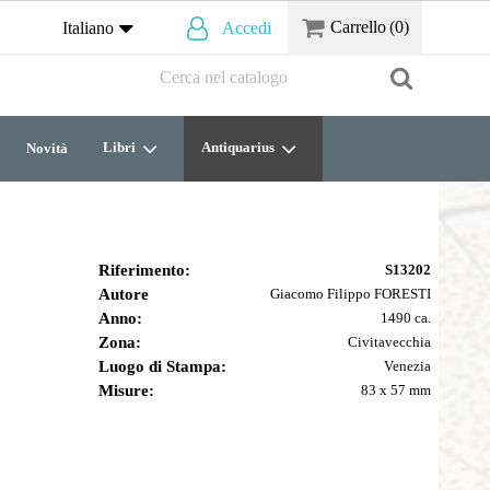
Carrello
(0)
Italiano
Accedi
Libri
Antiquarius
Novità
Riferimento:
S13202
Autore
Giacomo Filippo FORESTI
Anno:
1490 ca.
Zona:
Civitavecchia
Luogo di Stampa:
Venezia
Misure:
83 x 57 mm