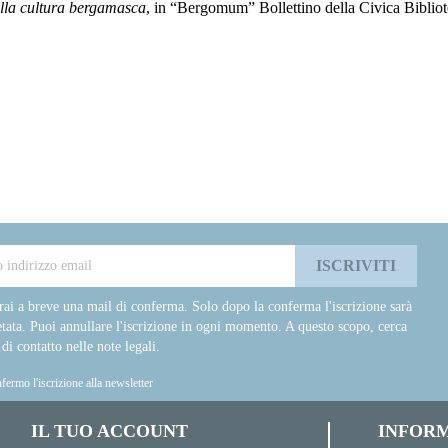
ella cultura bergamasca
, in “Bergomum” Bollettino della Civica Bibliot
rai a breve una mail di conferma. Solo dopo la conferma l'iscrizione sarà
tata. Puoi annullare l'iscrizione in ogni momento. A questo scopo, cerca
 di contatto nelle note legali.
fermo l'iscrizione alla newsletter
IL TUO ACCOUNT
INFORM