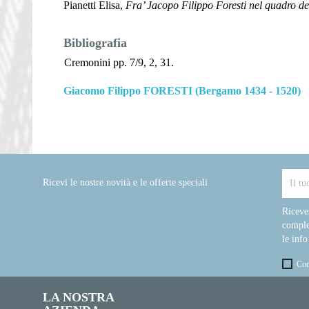
Pianetti Elisa,
Fra’ Jacopo Filippo Foresti nel quadro d
Bibliografia
Cremonini pp. 7/9, 2, 31.
Giacomo Filippo FORESTI (Bergamo 1434 - 1520)
Ricevi le nostre novità e le offerte speciali
Riceve
comple
le info
Con
LA NOSTRA