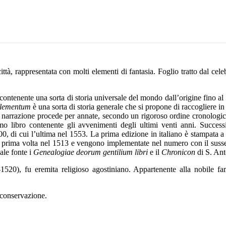
ttà, rappresentata con molti elementi di fantasia. Foglio tratto dal cel
 contenente una sorta di storia universale del mondo dall’origine fino 
lementum
è una sorta di storia generale che si propone di raccogliere in
a narrazione procede per annate, secondo un rigoroso ordine cronologico
imo libro contenente gli avvenimenti degli ultimi venti anni. Succe
00, di cui l’ultima nel 1553. La prima edizione in italiano è stampata a
la prima volta nel 1513 e vengono implementate nel numero con il susseg
ale fonte i
Genealogiae deorum gentilium libri
e il
Chronicon
di S. Ant
0), fu eremita religioso agostiniano. Appartenente alla nobile fami
 conservazione.