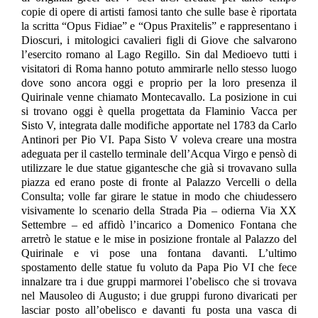
copie di opere di artisti famosi tanto che sulle base è riportata
la scritta “Opus Fidiae” e “Opus Praxitelis” e rappresentano i
Dioscuri, i mitologici cavalieri figli di Giove che salvarono
l’esercito romano al Lago Regillo. Sin dal Medioevo tutti i
visitatori di Roma hanno potuto ammirarle nello stesso luogo
dove sono ancora oggi e proprio per la loro presenza il
Quirinale venne chiamato Montecavallo. La posizione in cui
si trovano oggi è quella progettata da Flaminio Vacca per
Sisto V, integrata dalle modifiche apportate nel 1783 da Carlo
Antinori per Pio VI. Papa Sisto V voleva creare una mostra
adeguata per il castello terminale dell’Acqua Virgo e pensò di
utilizzare le due statue gigantesche che già si trovavano sulla
piazza ed erano poste di fronte al Palazzo Vercelli o della
Consulta; volle far girare le statue in modo che chiudessero
visivamente lo scenario della Strada Pia – odierna Via XX
Settembre – ed affidò l’incarico a Domenico Fontana che
arretrò le statue e le mise in posizione frontale al Palazzo del
Quirinale e vi pose una fontana davanti. L’ultimo
spostamento delle statue fu voluto da Papa Pio VI che fece
innalzare tra i due gruppi marmorei l’obelisco che si trovava
nel Mausoleo di Augusto; i due gruppi furono divaricati per
lasciar posto all’obelisco e davanti fu posta una vasca di