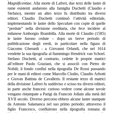
Magnificentiae
. Alla morte di Lafreri, due terzi delle lastre di
rame esistenti andarono alla famiglia Duchetti (Claudio e
Stefano), mentre un altro terzo fu distribuito tra diversi
editori. Claudio Duchetti continuò l’attività editoriale,
implementando le lastre dello
Speculum
con copie di quelle
“perdute” nella divisione ereditaria, che fece incidere al
milanese Amborgio Brambilla. Alla morte di Claudio (1585)
le lastre furono cedute – dopo un breve periodo di
pubblicazione degli eredi, in particolare nella figura di
Giacomo Gherardi - a Giovanni Orlandi, che nel 1614
vendette la sua tipografia al fiammingo Hendrick van Schoel.
Stefano Duchetti, al contrario, cedette le proprie matrici
all’editore Paolo Graziani, che si associò con Pietro de
Nobili; il fondo confluì nella tipografia De Rossi passando
per le mani di editori come Marcello Clodio, Claudio Arbotti
e Giovan Battista de Cavalleris. Il restante terzo di matrici
della divisione Lafreri fu suddiviso e scisso tra diversi editori,
in parte anche francesi: curioso vedere come alcune tavole
vengano ristampate a Parigi da Francois Jollain alla metà del
XVII secolo. Diverso percorso ebbero alcune lastre stampate
da Antonio Salamanca nel suo primo periodo; attraverso il
figlio Francesco, confluirono nella tipografia romana di