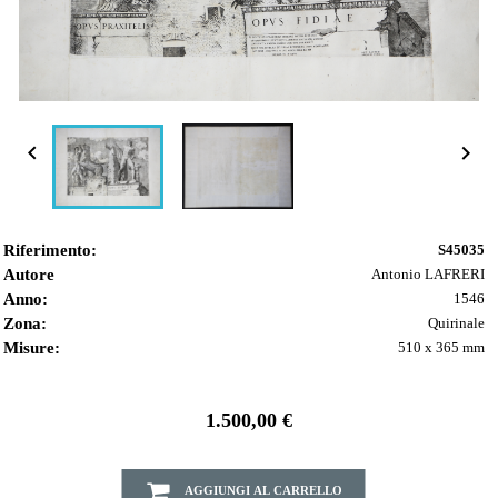


Riferimento:
S45035
Autore
Antonio LAFRERI
Anno:
1546
Zona:
Quirinale
Misure:
510 x 365 mm
1.500,00 €
AGGIUNGI AL CARRELLO