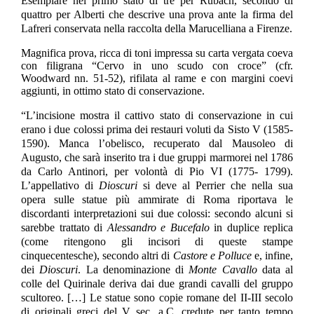
Esemplare nel primo stato di tre per Rubach, secondo di
quattro per Alberti che descrive una prova ante la firma del
Lafreri conservata nella raccolta della Marucelliana a Firenze.
Magnifica prova, ricca di toni impressa su carta vergata coeva
con filigrana “Cervo in uno scudo con croce” (cfr.
Woodward nn. 51-52), rifilata al rame e con margini coevi
aggiunti, in ottimo stato di conservazione.
“L’incisione mostra il cattivo stato di conservazione in cui
erano i due colossi prima dei restauri voluti da Sisto V (1585-
1590). Manca l’obelisco, recuperato dal Mausoleo di
Augusto, che sarà inserito tra i due gruppi marmorei nel 1786
da Carlo Antinori, per volontà di Pio VI (1775- 1799).
L’appellativo di
Dioscuri
si deve al Perrier che nella sua
opera sulle statue più ammirate di Roma riportava le
discordanti interpretazioni sui due colossi: secondo alcuni si
sarebbe trattato di
Alessandro e
Bucefalo
in duplice replica
(come ritengono gli incisori di queste stampe
cinquecentesche), secondo altri di
Castore e Polluce
e, infine,
dei
Dioscuri
. La denominazione di
Monte
Cavallo
data al
colle del Quirinale deriva dai due grandi cavalli del gruppo
scultoreo. […]
Le statue sono copie romane del II-III secolo
di originali greci del V sec. a.C. credute per tanto tempo