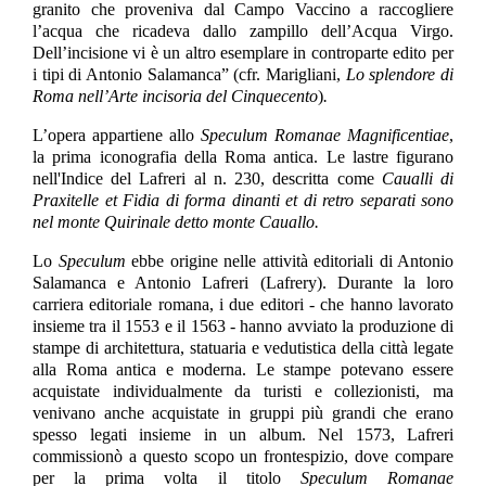
granito che proveniva dal Campo Vaccino a raccogliere
l’acqua che ricadeva dallo zampillo dell’Acqua Virgo.
Dell’incisione vi è un altro esemplare in controparte edito per
i tipi di Antonio Salamanca”
(cfr. Marigliani,
Lo splendore di
Roma nell’Arte incisoria del Cinquecento
)
.
L’opera appartiene allo
Speculum Romanae Magnificentiae
,
la prima iconografia della Roma antica. Le lastre figurano
nell'Indice del Lafreri al n. 230, descritta come
Caualli di
Praxitelle et Fidia di forma dinanti et di retro separati sono
nel monte Quirinale detto monte Cauallo
.
Lo
Speculum
ebbe origine nelle attività editoriali di Antonio
Salamanca e Antonio Lafreri (Lafrery). Durante la loro
carriera editoriale romana, i due editori - che hanno lavorato
insieme tra il 1553 e il 1563 - hanno avviato la produzione di
stampe di architettura, statuaria e vedutistica della città legate
alla Roma antica e moderna. Le stampe potevano essere
acquistate individualmente da turisti e collezionisti, ma
venivano anche acquistate in gruppi più grandi che erano
spesso legati insieme in un album. Nel 1573, Lafreri
commissionò a questo scopo un frontespizio, dove compare
per la prima volta il titolo
Speculum Romanae