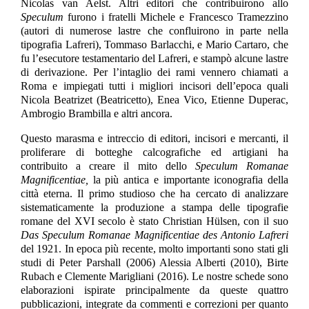
Nicolas van Aelst. Altri editori che contribuirono allo
Speculum
furono i fratelli Michele e Francesco Tramezzino
(autori di numerose lastre che confluirono in parte nella
tipografia Lafreri), Tommaso Barlacchi, e Mario Cartaro, che
fu l’esecutore testamentario del Lafreri, e stampò alcune lastre
di derivazione. Per l’intaglio dei rami vennero chiamati a
Roma e impiegati tutti i migliori incisori dell’epoca quali
Nicola Beatrizet (Beatricetto), Enea Vico, Etienne Duperac,
Ambrogio Brambilla e altri ancora.
Questo marasma e intreccio di editori, incisori e mercanti, il
proliferare di botteghe calcografiche ed artigiani ha
contribuito a creare il mito dello
Speculum Romanae
Magnificentiae,
la più antica e importante iconografia della
città eterna. Il primo studioso che ha cercato di analizzare
sistematicamente la produzione a stampa delle tipografie
romane del XVI secolo è stato Christian Hülsen, con il suo
Das Speculum Romanae Magnificentiae des Antonio Lafreri
del 1921. In epoca più recente, molto importanti sono stati gli
studi di Peter Parshall (2006) Alessia Alberti (2010), Birte
Rubach e Clemente Marigliani (2016). Le nostre schede sono
elaborazioni ispirate principalmente da queste quattro
pubblicazioni, integrate da commenti e correzioni per quanto