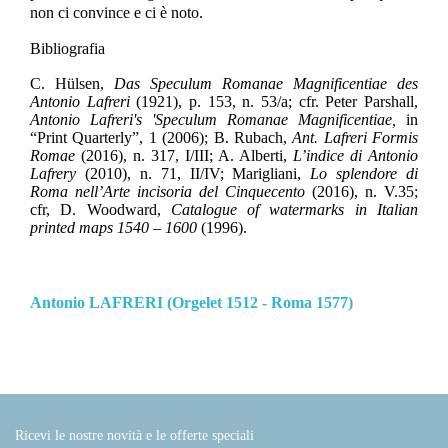
non ci convince e ci è noto.
Bibliografia
C. Hülsen,
Das Speculum Romanae Magnificentiae des
Antonio Lafreri
(1921), p. 153, n. 53/a
;
cfr. Peter Parshall,
Antonio Lafreri's 'Speculum Romanae Magnificentiae,
in
“Print Quarterly”, 1 (2006); B. Rubach,
Ant. Lafreri Formis
Romae
(2016), n. 317, I/III; A. Alberti,
L’indice di Antonio
Lafrery
(2010), n. 71, II/IV; Marigliani,
Lo splendore di
Roma nell’Arte incisoria del Cinquecento
(2016), n. V.35;
cfr, D. Woodward,
Catalogue of watermarks in Italian
printed maps 1540 – 1600
(1996).
Antonio LAFRERI (Orgelet 1512 - Roma 1577)
Ricevi le nostre novità e le offerte speciali