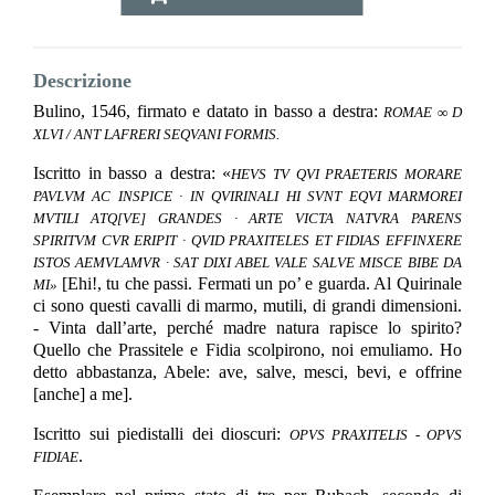
Descrizione
Bulino, 1546, firmato e datato in basso a destra:
ROMAE ∞ D
XLVI / ANT LAFRERI SEQVANI FORMIS.
Iscritto in basso a destra: «
HEVS TV QVI PRAETERIS MORARE
PAVLVM AC INSPICE · IN QVIRINALI HI SVNT EQVI MARMOREI
MVTILI ATQ[VE] GRANDES · ARTE VICTA NATVRA PARENS
SPIRITVM CVR ERIPIT · QVID PRAXITELES ET FIDIAS EFFINXERE
ISTOS AEMVLAMVR · SAT DIXI ABEL VALE SALVE MISCE BIBE DA
[Ehi!, tu che passi. Fermati un po’ e guarda. Al Quirinale
MI»
ci sono questi cavalli di marmo, mutili, di grandi dimensioni.
- Vinta dall’arte, perché madre natura rapisce lo spirito?
Quello che Prassitele e Fidia scolpirono, noi emuliamo. Ho
detto abbastanza, Abele: ave, salve, mesci, bevi, e offrine
[anche] a me].
Iscritto sui piedistalli dei dioscuri:
OPVS PRAXITELIS - OPVS
.
FIDIAE