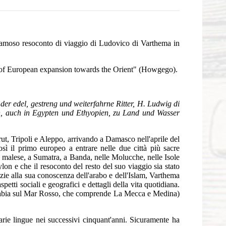
 famoso resoconto di viaggio di Ludovico di Varthema in
se of European expansion towards the Orient" (Howgego).
er edel, gestreng und weiterfahrne Ritter, H. Ludwig di
en, auch in Egypten und Ethyopien, zu Land und Wasser
t, Tripoli e Aleppo, arrivando a Damasco nell'aprile del
 il primo europeo a entrare nelle due città più sacre
mo malese, a Sumatra, a Banda, nelle Molucche, nelle Isole
lon e che il resoconto del resto del suo viaggio sia stato
zie alla sua conoscenza dell'arabo e dell'Islam, Varthema
petti sociali e geografici e dettagli della vita quotidiana.
l'Arabia sul Mar Rosso, che comprende La Mecca e Medina)
rie lingue nei successivi cinquant'anni. Sicuramente ha