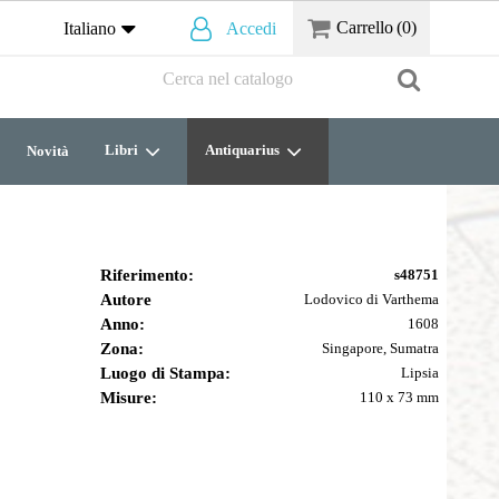
Carrello
(0)
Italiano
Accedi
Libri
Antiquarius
Novità
Riferimento:
s48751
Autore
Lodovico di Varthema
Anno:
1608
Zona:
Singapore, Sumatra
Luogo di Stampa:
Lipsia
Misure:
110 x 73 mm