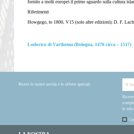
fornito a molti europei il primo sguardo sulla cultura isl
Riferimenti
Howgego, to 1800, V15 (solo altre edizioni);
D. F. Lach
Lodovico di Varthema (Bologna, 1470 circa – 1517)
Ricevi le nostre novità e le offerte speciali
Riceve
comple
le info
Con
LA NOSTRA