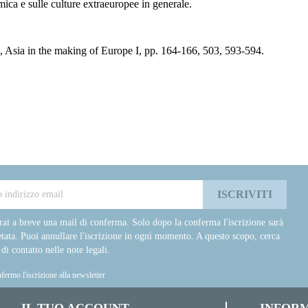
amica e sulle culture extraeuropee in generale.
, Asia in the making of Europe I, pp. 164-166, 503, 593-594.
rai a breve una mail di conferma. Solo dopo la conferma l'iscrizione sarà
tata. Puoi annullare l'iscrizione in ogni momento. A questo scopo, cerca
 di contatto nelle note legali.
fermo l'iscrizione alla newsletter
IL TUO ACCOUNT
INFORM