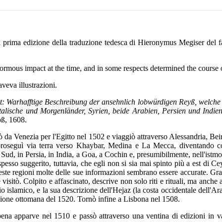
a prima edizione della traduzione tedesca di Hieronymus Megiser del
 enormous impact at the time, and in some respects determined the cour
veva illustrazioni.
t: Warhafftige Beschreibung der ansehnlich lobwürdigen Reyß, welche d
ntalische und Morgenländer, Syrien, beide Arabien, Persien und Indi
oß, 1608.
a Venezia per l'Egitto nel 1502 e viaggiò attraverso Alessandria, Beiru
roseguì via terra verso Khaybar, Medina e La Mecca, diventando così
l Sud, in Persia, in India, a Goa, a Cochin e, presumibilmente, nell'ist
esso suggerito, tuttavia, che egli non si sia mai spinto più a est di Cey
este regioni molte delle sue informazioni sembrano essere accurate. Gra
visitò. Colpito e affascinato, descrive non solo riti e rituali, ma anche as
io islamico, e la sua descrizione dell'Hejaz (la costa occidentale del
zione ottomana del 1520. Tornò infine a Lisbona nel 1508.
ena apparve nel 1510 e passò attraverso una ventina di edizioni in va