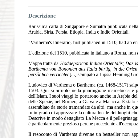
Descrizione
Rarissima carta di Singapore e Sumatra pubblicata nell
Arabia, Siria, Persia, Etiopia, India e Indie Orientali.
"Varthema's Itinerario, first published in 1510, had an
L'edizione del 1510, pubblicata in italiano a Roma, non a
Mappa tratta da
Hodaeporicon Indiae Orientalis; Das is
Barthema von Bononien aus Italia bürtig, in die Orie
persönlich verrichtet
[...] stampato a Lipsia Henning Gr
Ludovico di Varthema o Barthema (ca. 1468-1517) salpò d
1503. Qui si arruolò nella guarnigione mamelucca e p
dell'Islam. I suoi viaggi lo portarono anche in Arabia de
delle Spezie, nel Borneo, a Giava e a Malacca. È stato sp
assemblato da storie tramandate da altri, ma anche in qu
fu in grado di apprezzare la cultura locale dei luoghi che 
Descrive in modo dettagliato La Mecca e il pellegrinagg
è particolarmente preziosa perché precedente all'occupa
Il resoconto di Varthema divenne un bestseller non app