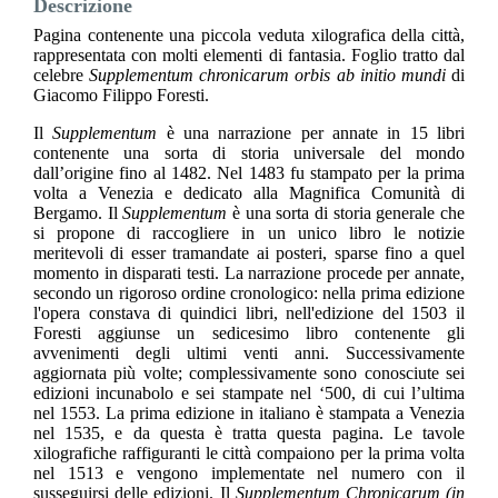
Descrizione
Pagina contenente una piccola veduta xilografica della città,
rappresentata con molti elementi di fantasia. Foglio tratto dal
celebre
Supplementum chronicarum orbis ab initio mundi
di
Giacomo Filippo Foresti.
Il
Supplementum
è una narrazione per annate in 15 libri
contenente una sorta di storia universale del mondo
dall’origine fino al 1482. Nel 1483 fu stampato per la prima
volta a Venezia e dedicato alla Magnifica Comunità di
Bergamo. Il
Supplementum
è una sorta di storia generale che
si propone di raccogliere in un unico libro le notizie
meritevoli di esser tramandate ai posteri, sparse fino a quel
momento in disparati testi. La narrazione procede per annate,
secondo un rigoroso ordine cronologico: nella prima edizione
l'opera constava di quindici libri, nell'edizione del 1503 il
Foresti aggiunse un sedicesimo libro contenente gli
avvenimenti degli ultimi venti anni. Successivamente
aggiornata più volte; complessivamente sono conosciute sei
edizioni incunabolo e sei stampate nel ‘500, di cui l’ultima
nel 1553. La prima edizione in italiano è stampata a Venezia
nel 1535, e da questa è tratta questa pagina. Le tavole
xilografiche raffiguranti le città compaiono per la prima volta
nel 1513 e vengono implementate nel numero con il
susseguirsi delle edizioni. Il
Supplementum Chronicarum (in